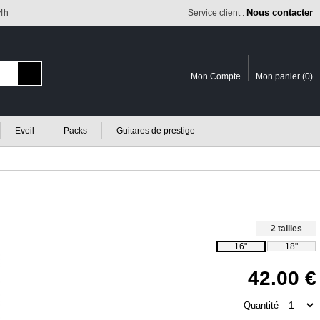
Nous contacter
24h
Service client :
Mon Compte
Mon panier (
0
)
Eveil
Packs
Guitares de prestige
2 tailles
16"
18"
42.00
Quantité