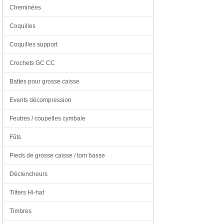
Cheminées
Coquilles
Coquilles support
Crochets GC CC
Battes pour grosse caisse
Events décompression
Feutres / coupelles cymbale
Fûts
Pieds de grosse caisse / tom basse
Déclencheurs
Tilters Hi-hat
Timbres