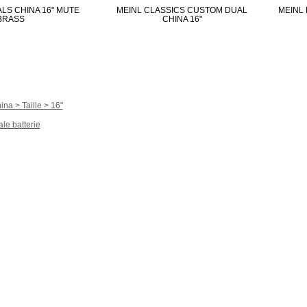
LS CHINA 16" MUTE
MEINL CLASSICS CUSTOM DUAL
MEINL
BRASS
CHINA 16"
na > Taille > 16"
le batterie