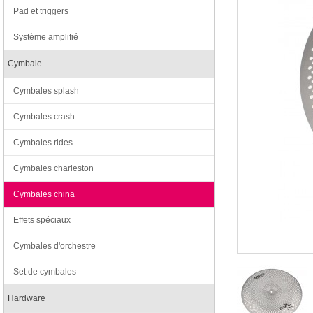
Pad et triggers
Système amplifié
Cymbale
Cymbales splash
Cymbales crash
Cymbales rides
Cymbales charleston
Cymbales china
Effets spéciaux
Cymbales d'orchestre
Set de cymbales
Hardware