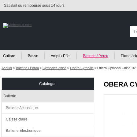
Satisfait ou remboursé sous 14 jours
Guitare
Basse
Ampli / Effet
Batterie / Percu
Piano / c
Accueil
>
Batterie / Percu
>
Cymbales china
>
Obera Cymbals
>
Obera Cymbals China 16"
OBERA C
Catalogue
Batterie
Batterie Acoustique
Caisse claire
Batterie Electronique