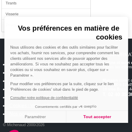
Tirants
Continuer sans accepter
Visserie
Divers
Vos préférences en matière de
cookies
Nous utilisons des cookies et des outils similaires pour faciliter
vos achats, fournir nos services, pour comprendre comment les
MICHENAUD.COM
INFORMA
clients utilisent nos services afin de pouvoir apporter des
Hotline et suiv
Qui sommes nous ?
améliorations. Si vous ne souhaitez pas accepter tous les
Toutes les inform
cookies ou si vous souhaitez en savoir plus, cliquer sur «
Plan du site
Paramétrer ».
Magasin
ouvert 
Mentions légales
Pour modifier vos préférences par la suite, cliquez sur le lien
de 10h00 à 12h45
Conditions générales de vente
18 allée Baco -
'Préférences de cookies' situé dans le pied de page.
T.
02 40 35 3
Politique de confidentialité
Consulter notre politique de confidentialité
Cookies : Vos préférences
Consentements certifiés par
Nos occasions
Paramétrer
Tout accepter
© Michenaud 2000/2026
Axeptio consent
Plateforme de Gestion du Consentement : Personnalisez vos Options