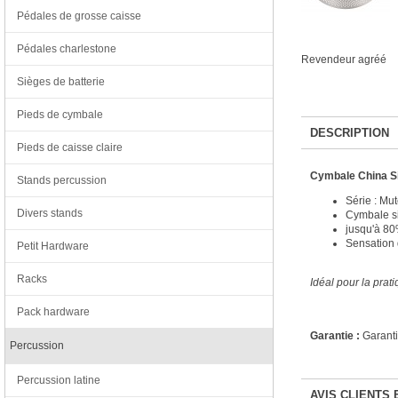
Pédales de grosse caisse
Pédales charlestone
Revendeur agréé
Sièges de batterie
Pieds de cymbale
DESCRIPTION
Pieds de caisse claire
Cymbale China Si
Stands percussion
Série : Mu
Divers stands
Cymbale si
jusqu'à 80
Sensation 
Petit Hardware
Racks
Idéal pour la prat
Pack hardware
Garantie :
Garanti
Percussion
Percussion latine
AVIS CLIENTS 