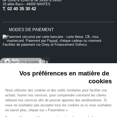
de 10h00 à 12h45 et de 14h00 à 19h00
18 allée Baco - 44000 NANTES
T.
02 40 35 30 42
MODES DE PAIEMENT
Continuer sans accepter
Vos préférences en matière de
cookies
REJOIGNEZ-NOUS
Nous utilisons des cookies et des outils similaires pour faciliter vos
achats, fournir nos services, pour comprendre comment les clients
utilisent nos services afin de pouvoir apporter des améliorations. Si
vous ne souhaitez pas accepter tous les cookies ou si vous souhaitez
en savoir plus, cliquer sur « Paramétrer ».
NEWSLETTER