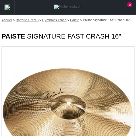
0
Accueil
>
Batterie / Percu
>
Cymbales crash
>
Paiste
>
Paiste Signature Fast Crash 16"
PAISTE
SIGNATURE FAST CRASH 16"