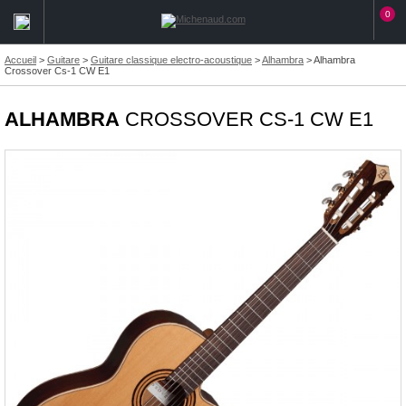
0
Accueil
>
Guitare
>
Guitare classique electro-acoustique
>
Alhambra
>
Alhambra
Crossover Cs-1 CW E1
ALHAMBRA
CROSSOVER CS-1 CW E1