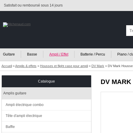
Satisfait ou remboursé sous 14 jours
Guitare
Basse
Ampli / Effet
Batterie / Percu
Piano / c
Accueil
>
Amplis & effets
>
Housses et flight case pour ampli
>
DV Mark
>
DV Mark Housse 
DV MARK
Catalogue
Amplis guitare
Ampli électrique combo
Tête d'ampli électrique
Baffle