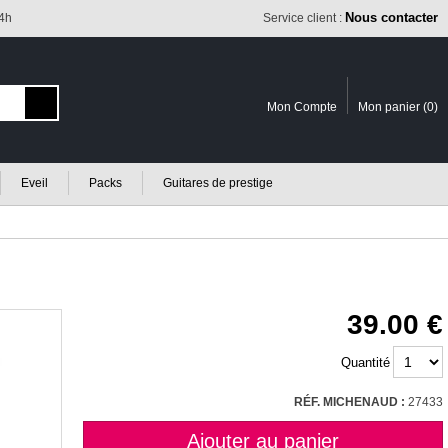
Nous contacter
24h
Service client :
Mon Compte
Mon panier (
0
)
Eveil
Packs
Guitares de prestige
39.00
Quantité
RÉF. MICHENAUD :
27433