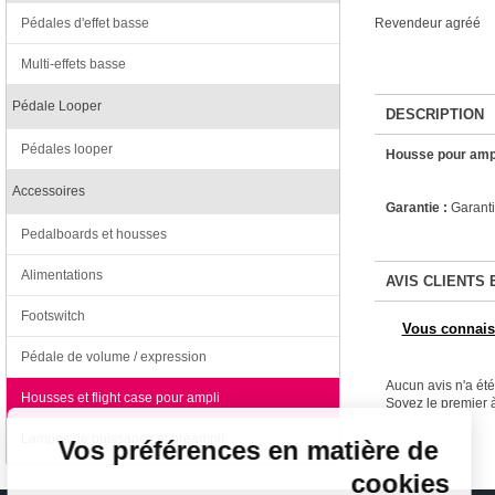
Pédales d'effet basse
Revendeur agréé
Multi-effets basse
Pédale Looper
DESCRIPTION
Pédales looper
Housse pour amp
Accessoires
Garantie :
Garanti
Pedalboards et housses
Alimentations
AVIS CLIENTS 
Footswitch
Vous connaiss
Pédale de volume / expression
Continuer sans accepter
Aucun avis n'a ét
Housses et flight case pour ampli
Soyez le premier à
Lampes de puissance et préampli
Vos préférences en matière de
cookies