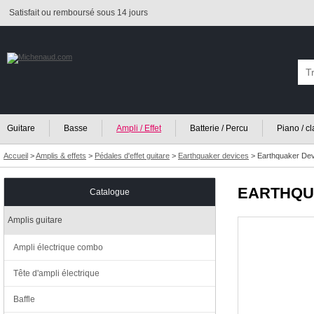
Satisfait ou remboursé sous 14 jours
Guitare
Basse
Ampli / Effet
Batterie / Percu
Piano / c
Accueil
>
Amplis & effets
>
Pédales d'effet guitare
>
Earthquaker devices
>
Earthquaker Dev
EARTHQU
Catalogue
Amplis guitare
Ampli électrique combo
Tête d'ampli électrique
Baffle