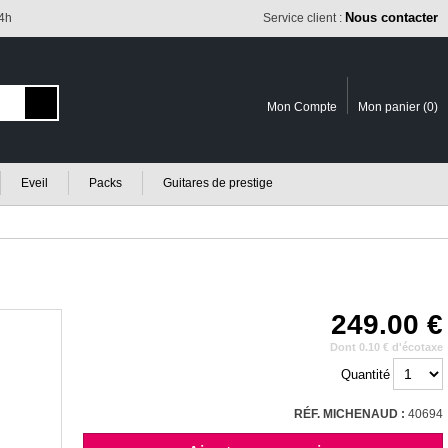
Nous contacter
24h
Service client :
Mon Compte
Mon panier (
0
)
Eveil
Packs
Guitares de prestige
249.00
Dont 0.10 € d'écotaxe
Quantité
RÉF. MICHENAUD :
40694