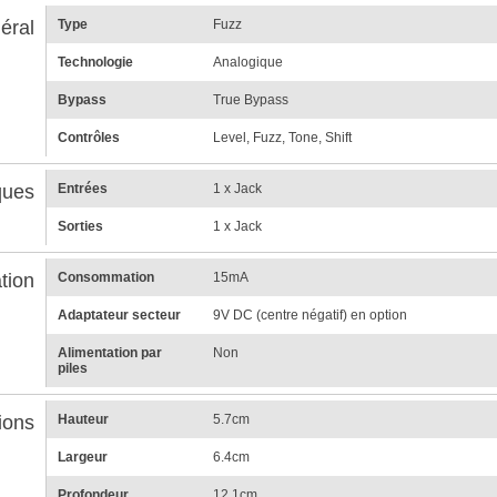
éral
Type
Fuzz
Technologie
Analogique
Bypass
True Bypass
Contrôles
Level, Fuzz, Tone, Shift
ques
Entrées
1 x Jack
Sorties
1 x Jack
tion
Consommation
15mA
Adaptateur secteur
9V DC (centre négatif) en option
Alimentation par
Non
piles
ions
Hauteur
5.7cm
Largeur
6.4cm
Profondeur
12.1cm