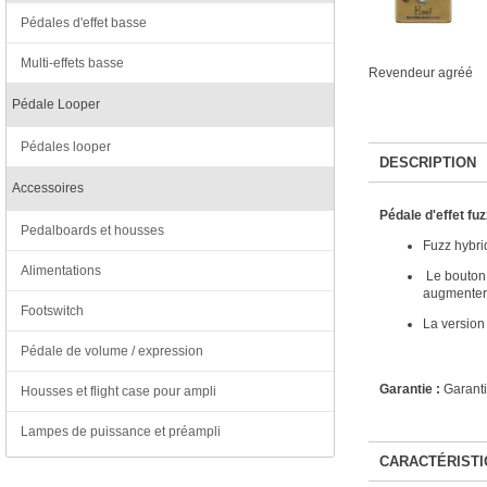
Pédales d'effet basse
Multi-effets basse
Revendeur agréé
Pédale Looper
Pédales looper
DESCRIPTION
Accessoires
Pédale d'effet fu
Pedalboards et housses
Fuzz hybri
Alimentations
Le bouton S
augmentera 
Footswitch
La version 
Pédale de volume / expression
Garantie :
Garanti
Housses et flight case pour ampli
Lampes de puissance et préampli
CARACTÉRISTI