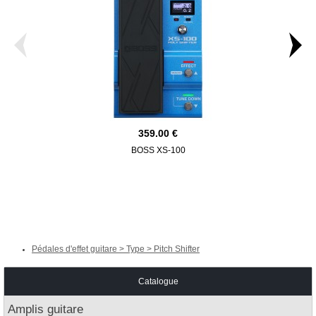
359.00
BOSS XS-100
GAMECHAN
Pédales d'effet guitare > Type > Pitch Shifter
Catalogue
Amplis guitare