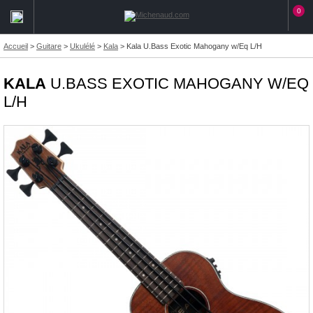
0
Accueil
>
Guitare
>
Ukulélé
>
Kala
>
Kala U.Bass Exotic Mahogany w/Eq L/H
KALA
U.BASS EXOTIC MAHOGANY W/EQ
L/H