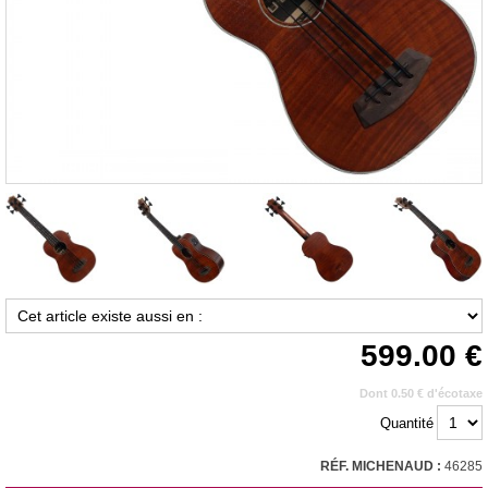
599.00
Dont 0.50 € d'écotaxe
Quantité
RÉF. MICHENAUD :
46285