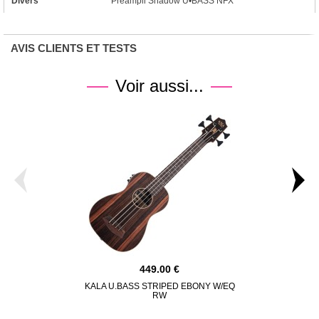
Divers
Preampli Shadow U•BASS NFX
AVIS CLIENTS ET TESTS
Voir aussi...
449.00
KALA U.BASS STRIPED EBONY W/EQ
KALA U.BA
RW