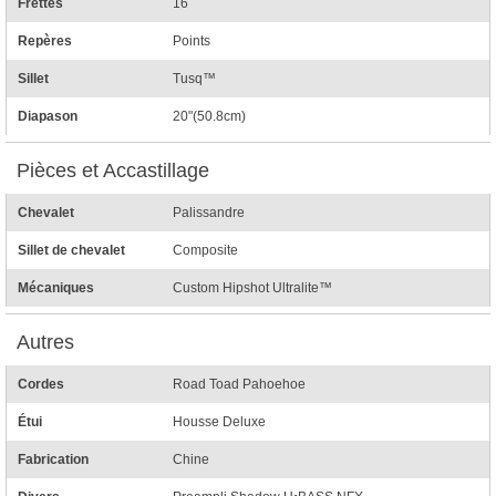
Frettes
16
Repères
Points
Sillet
Tusq™
Diapason
20"(50.8cm)
Pièces et Accastillage
Chevalet
Palissandre
Sillet de chevalet
Composite
Mécaniques
Custom Hipshot Ultralite™
Autres
Cordes
Road Toad Pahoehoe
Étui
Housse Deluxe
Fabrication
Chine