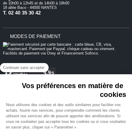
de 10h00 à 12h45 et de 14h00 à 19h00
18 allée Baco - 44000 NANTES
T.
02 40 35 30 42
MODES DE PAIEMENT
Continuer sans accepter
Vos préférences en matière de
cookies
REJOIGNEZ-NOUS
Nous utilisons des cookies et des outils similaires pour faciliter vos
achats, fournir nos services, pour comprendre comment les clients
utilisent nos services afin de pouvoir apporter des améliorations. Si
vous ne souhaitez pas accepter tous les cookies ou si vous souhaitez
en savoir plus, cliquer sur « Paramétrer ».
NEWSLETTER