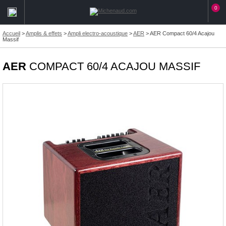
0
Accueil
>
Amplis & effets
>
Ampli electro-acoustique
>
AER
>
AER Compact 60/4 Acajou
Massif
AER
COMPACT 60/4 ACAJOU MASSIF