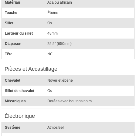
Matériau
Acajou africain
Touche
Ébène
Sillet
Os
Largeur du sillet
48mm
Diapason
25.5" (650mm)
Tête
NC
Pièces et Accastillage
Chevalet
Noyer et ébène
Sillet de chevalet
Os
Mécaniques
Dorées avec boutons noirs
Électronique
Système
Atmosfeel