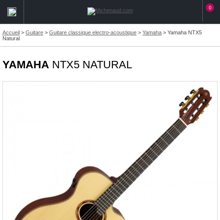
0
Accueil
>
Guitare
>
Guitare classique electro-acoustique
>
Yamaha
>
Yamaha NTX5
Natural
YAMAHA
NTX5 NATURAL