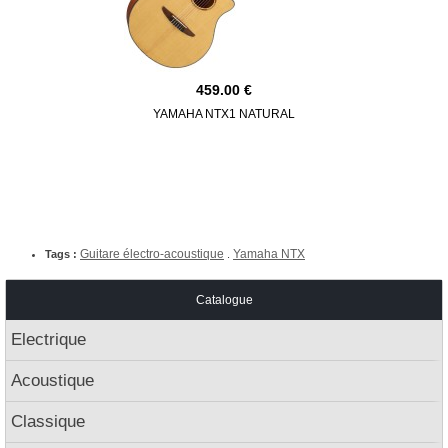
459.00
YAMAHA NTX1 NATURAL
YAMAHA CX40
Guitare électro-acoustique
Yamaha NTX
Tags :
.
Catalogue
Electrique
Acoustique
Classique