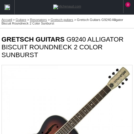
0
Accueil
>
Guitare
>
Resonators
>
Gretsch guitars
>
Gretsch Guitars G9240 Alligator
Biscuit Roundneck 2 Color Sunburst
GRETSCH GUITARS
G9240 ALLIGATOR
BISCUIT ROUNDNECK 2 COLOR
SUNBURST