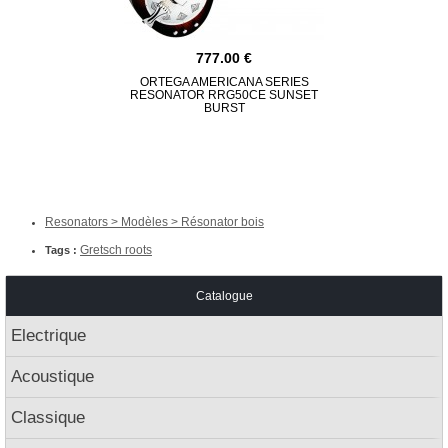
777.00
ORTEGA AMERICANA SERIES
GRETSC
RESONATOR RRG50CE SUNSET
ALLIGATOR 
BURST
RES
Resonators > Modèles > Résonator bois
Gretsch roots
Tags :
Catalogue
Electrique
Acoustique
Classique