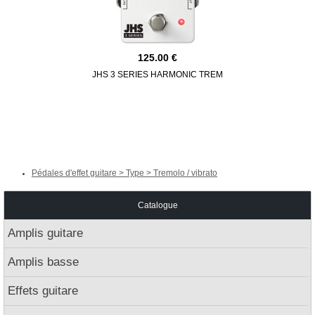
125.00
JHS 3 SERIES HARMONIC TREM
BOSS
Pédales d'effet guitare > Type > Tremolo / vibrato
Catalogue
Amplis guitare
Amplis basse
Effets guitare