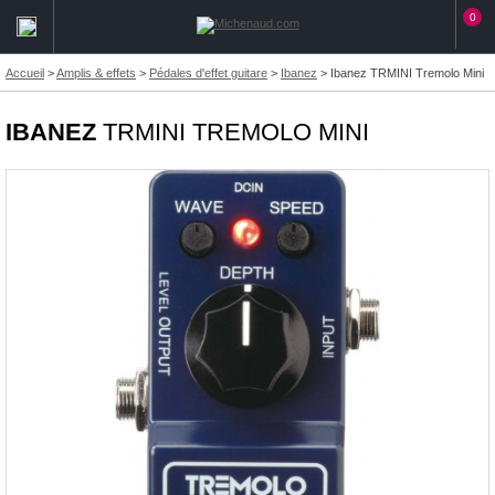
0
Accueil
>
Amplis & effets
>
Pédales d'effet guitare
>
Ibanez
>
Ibanez TRMINI Tremolo Mini
IBANEZ
TRMINI TREMOLO MINI