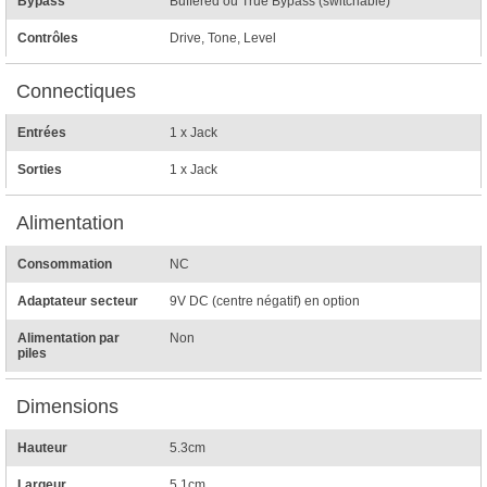
Bypass
Buffered ou True Bypass (switchable)
Contrôles
Drive, Tone, Level
Connectiques
Entrées
1 x Jack
Sorties
1 x Jack
Alimentation
Consommation
NC
Adaptateur secteur
9V DC (centre négatif) en option
Alimentation par
Non
piles
Dimensions
Hauteur
5.3cm
Largeur
5.1cm