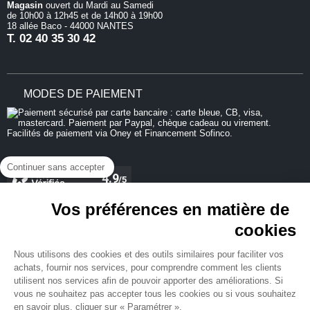
Magasin
ouvert du Mardi au Samedi
de 10h00 à 12h45 et de 14h00 à 19h00
18 allée Baco - 44000 NANTES
T.
02 40 35 30 42
MODES DE PAIEMENT
Continuer sans accepter
Vos préférences en matière de
cookies
REJOIGNEZ-NOUS
Nous utilisons des cookies et des outils similaires pour faciliter vos
achats, fournir nos services, pour comprendre comment les clients
utilisent nos services afin de pouvoir apporter des améliorations. Si
vous ne souhaitez pas accepter tous les cookies ou si vous souhaitez
en savoir plus, cliquer sur « Paramétrer ».