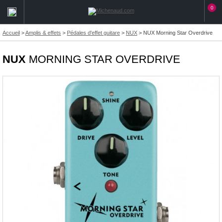
0
Accueil
>
Amplis & effets
>
Pédales d'effet guitare
>
NUX
>
NUX Morning Star Overdrive
NUX
MORNING STAR OVERDRIVE