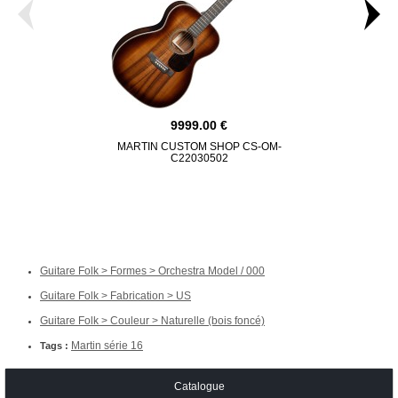
9999.00
MARTIN CUSTOM SHOP CS-OM-
MAR
C22030502
Guitare Folk > Formes > Orchestra Model / 000
Guitare Folk > Fabrication > US
Guitare Folk > Couleur > Naturelle (bois foncé)
Martin série 16
Tags :
Catalogue