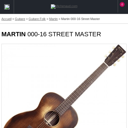
0
Accueil
>
Guitare
>
Guitare Folk
>
Martin
>
Martin 000-16 Street Master
MARTIN
000-16 STREET MASTER