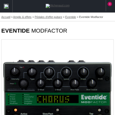
0
Accueil
>
Amplis & effets
>
Pédales d'effet guitare
>
Eventide
>
Eventide Modfactor
EVENTIDE
MODFACTOR