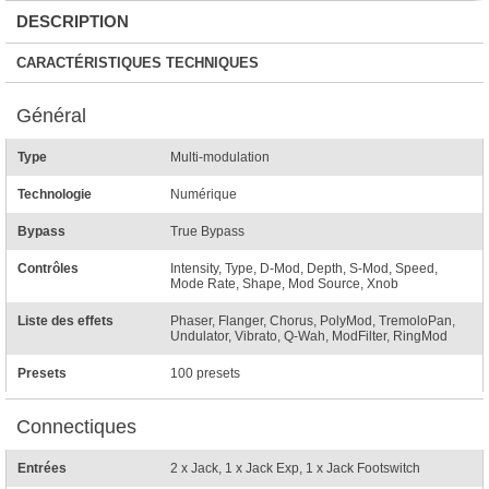
DESCRIPTION
CARACTÉRISTIQUES TECHNIQUES
Général
Type
Multi-modulation
Technologie
Numérique
Bypass
True Bypass
Contrôles
Intensity, Type, D-Mod, Depth, S-Mod, Speed,
Mode Rate, Shape, Mod Source, Xnob
Liste des effets
Phaser, Flanger, Chorus, PolyMod, TremoloPan,
Undulator, Vibrato, Q-Wah, ModFilter, RingMod
Presets
100 presets
Connectiques
Entrées
2 x Jack, 1 x Jack Exp, 1 x Jack Footswitch