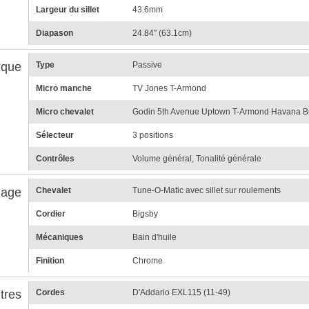
Largeur du sillet
43.6mm
Diapason
24.84" (63.1cm)
ique
Type
Passive
Micro manche
TV Jones T-Armond
Micro chevalet
Godin 5th Avenue Uptown T-Armond Havana B
Sélecteur
3 positions
Contrôles
Volume général, Tonalité générale
lage
Chevalet
Tune-O-Matic avec sillet sur roulements
Cordier
Bigsby
Mécaniques
Bain d'huile
Finition
Chrome
tres
Cordes
D'Addario EXL115 (11-49)