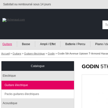
Satisfait ou remboursé sous 14 jours
Guitare
Basse
Ampli / Effet
Batterie / Percu
Piano / c
Accueil
>
Guitare
>
Guitare électrique
>
Godin
>
Godin 5th Avenue Uptown T-Armond Havan
GODIN
5T
Catalogue
Electrique
Guitare électrique
Packs guitares électriques
Acoustique