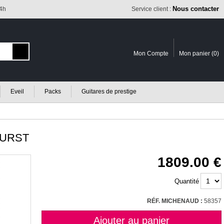
Nous contacter
24h
Service client :
Mon Compte
Mon panier (
0
)
Eveil
Packs
Guitares de prestige
BURST
1809.00
Quantité
RÉF. MICHENAUD :
58357