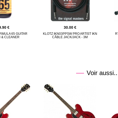
9.90
30.00
RMULA 65 GUITAR
KLOTZ IKN03PPSW PRO ARTIST IKN
R
H & CLEANER
CÂBLE JACK/JACK - 3M
Voir aussi..