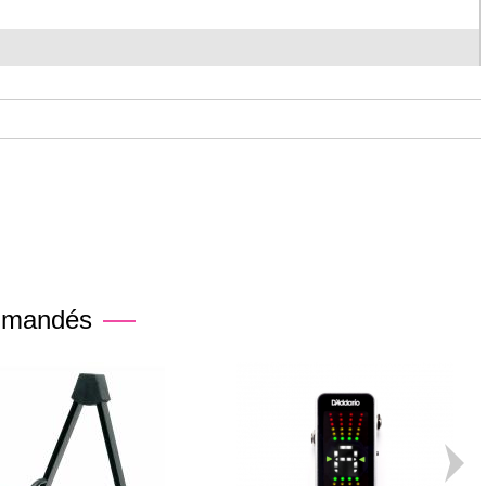
mmandés