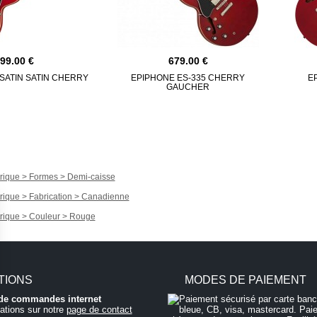
699.00
679.00
 SATIN SATIN CHERRY
EPIPHONE ES-335 CHERRY
E
GAUCHER
trique > Formes > Demi-caisse
trique > Fabrication > Canadienne
trique > Couleur > Rouge
TIONS
MODES DE PAIEMENT
i de commandes internet
ations sur notre
page de contact