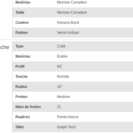
Matériau
Merisier Canadien
Table
Merisier Canadien
Couleur
Havana Burst
Finition
Vernis brillant
che
Type
Collé
Matériau
Érable
Profil
NC
Touche
Richlite
Radius
16"
Frettes
Medium
Nbre de frettes
21
Repères
Points blancs
Sillet
Graph Tech