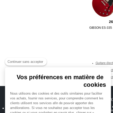
2
GIBSON ES-335
Continuer sans accepter
Guitare élec
Guitare élec
Vos préférences en matière de
Guitare élec
cookies
Nous utilisons des cookies et des outils similaires pour faciliter
vos achats, fournir nos services, pour comprendre comment les
MICHENAUD.COM
INFORMA
clients utilisent nos services afin de pouvoir apporter des
Hotline et suiv
Qui sommes nous ?
améliorations. Si vous ne souhaitez pas accepter tous les
Toutes les inform
cookies ou si vous souhaitez en savoir plus, cliquer sur «