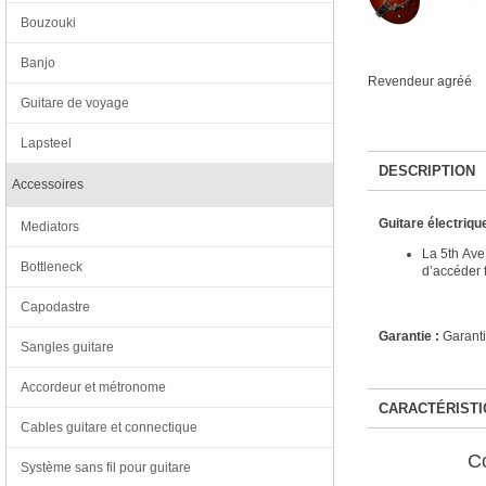
Bouzouki
Banjo
Revendeur agréé
Guitare de voyage
Lapsteel
DESCRIPTION
Accessoires
Guitare électriqu
Mediators
La 5th Ave
Bottleneck
d’accéder 
Capodastre
Garantie :
Garanti
Sangles guitare
Accordeur et métronome
CARACTÉRISTI
Cables guitare et connectique
C
Système sans fil pour guitare