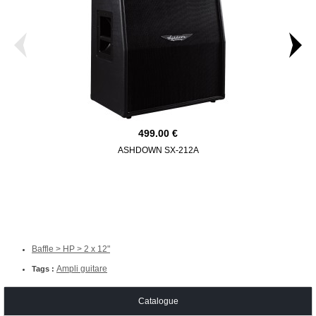
499.00
ASHDOWN SX-212A
ASHD
Baffle > HP > 2 x 12"
Ampli guitare
Tags :
Catalogue