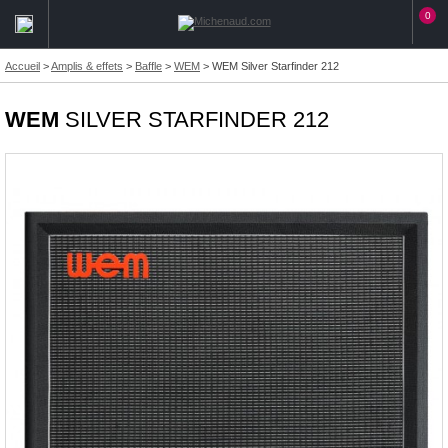
0
Accueil
>
Amplis & effets
>
Baffle
>
WEM
>
WEM Silver Starfinder 212
WEM
SILVER STARFINDER 212