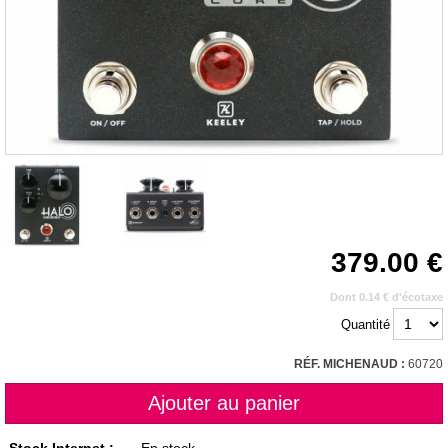
379.00
Dont 0.14 € d'écotaxe
Quantité
RÉF. MICHENAUD :
60720