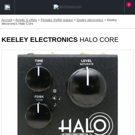
0
Accueil
>
Amplis & effets
>
Pédales d'effet guitare
>
Keeley electronics
>
Keeley
electronics Halo Core
KEELEY ELECTRONICS
HALO CORE