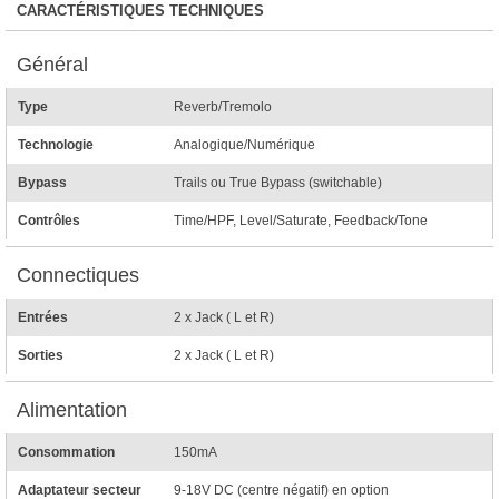
CARACTÉRISTIQUES TECHNIQUES
Général
Type
Reverb/Tremolo
Technologie
Analogique/Numérique
Bypass
Trails ou True Bypass (switchable)
Contrôles
Time/HPF, Level/Saturate, Feedback/Tone
Connectiques
Entrées
2 x Jack ( L et R)
Sorties
2 x Jack ( L et R)
Alimentation
Consommation
150mA
Adaptateur secteur
9-18V DC (centre négatif) en option