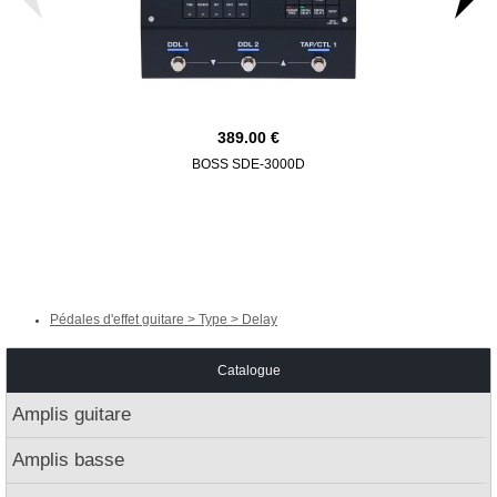
389.00
BOSS SDE-3000D
BOSS DM-
Pédales d'effet guitare > Type > Delay
Catalogue
Amplis guitare
Amplis basse