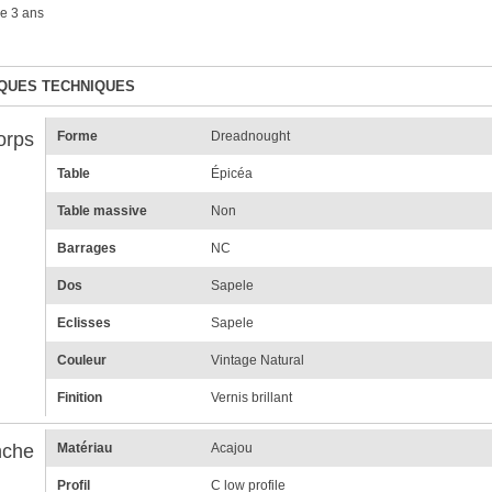
e 3 ans
QUES TECHNIQUES
orps
Forme
Dreadnought
Table
Épicéa
Table massive
Non
Barrages
NC
Dos
Sapele
Eclisses
Sapele
Couleur
Vintage Natural
Finition
Vernis brillant
che
Matériau
Acajou
Profil
C low profile