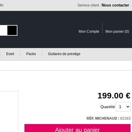
Nous contacter
24h
Service client :
Mon Compte
Mon panier (
0
)
Eveil
Packs
Guitares de prestige
199.00
Quantité
RÉF. MICHENAUD :
62163