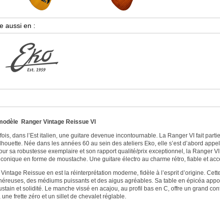
modèle
Ranger Vintage Reissue
VI
e fois, dans l’Est italien, une guitare devenue incontournable. La Ranger VI fait par
silhouette. Née dans les années 60 au sein des ateliers Eko, elle s’est d’abord app
ur sa robustesse exemplaire et son rapport qualité/prix exceptionnel, la Ranger VI
iconique en forme de moustache. Une guitare électro au charme rétro, fiable et acce
intage Reissue en est la réinterprétation moderne, fidèle à l’esprit d’origine. Cet
éreuses, des médiums puissants et des aigus agréables. Sa table en épicéa apporte c
stain et solidité. Le manche vissé en acajou, au profil bas en C, offre un grand confo
une frette zéro et un sillet de chevalet réglable.