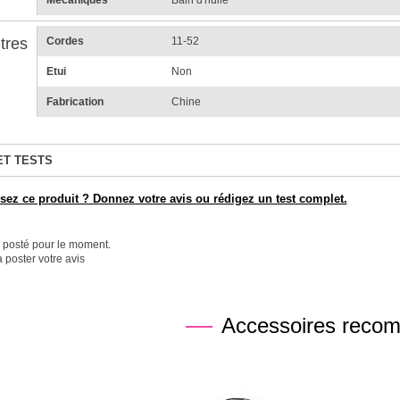
Mécaniques
Bain d'huile
tres
Cordes
11-52
Etui
Non
Fabrication
Chine
ET TESTS
ez ce produit ? Donnez votre avis ou rédigez un test complet.
é posté pour le moment.
 poster votre avis
Accessoires reco