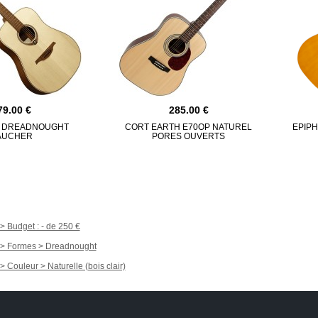
79.00
285.00
D DREADNOUGHT
CORT EARTH E70OP NATUREL
EPIP
AUCHER
PORES OUVERTS
 > Budget : - de 250
k > Formes > Dreadnought
> Couleur > Naturelle (bois clair)