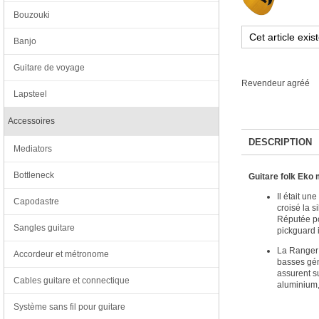
Bouzouki
Banjo
Guitare de voyage
Revendeur agréé
Lapsteel
Accessoires
DESCRIPTION
Mediators
Bottleneck
Guitare folk
Eko 
Il était un
Capodastre
croisé la 
Réputée po
Sangles guitare
pickguard 
La Ranger V
Accordeur et métronome
basses gén
assurent su
Cables guitare et connectique
aluminium, 
Système sans fil pour guitare