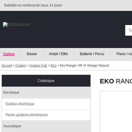
Satisfait ou remboursé sous 14 jours
Guitare
Basse
Ampli / Effet
Batterie / Percu
Piano / c
Accueil
>
Guitare
>
Guitare Folk
>
Eko
>
Eko Ranger VR VI Vintage Natural
EKO
RANG
Catalogue
Electrique
Guitare électrique
Packs guitares électriques
Acoustique