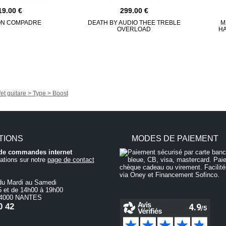
19.00
299.00
N COMPADRE
DEATH BY AUDIO THEE TREBLE
M
OVERLOAD
H
fet guitare > Type > Boost
TIONS
MODES DE PAIEMENT
i de commandes internet
ations sur notre
page de contact
du Mardi au Samedi
 et de 14h00 à 19h00
 44000 NANTES
0 42