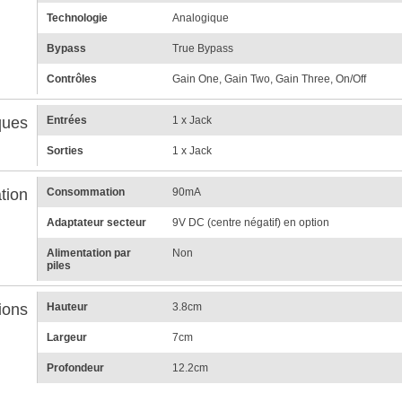
Technologie
Analogique
Bypass
True Bypass
Contrôles
Gain One, Gain Two, Gain Three, On/Off
ques
Entrées
1 x Jack
Sorties
1 x Jack
tion
Consommation
90mA
Adaptateur secteur
9V DC (centre négatif) en option
Alimentation par
Non
piles
ions
Hauteur
3.8cm
Largeur
7cm
Profondeur
12.2cm