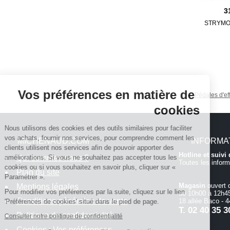
3
STRYMO
Continuer sans accepter
Vos préférences en matière de
Pédales d'ef
cookies
Nous utilisons des cookies et des outils similaires pour faciliter
vos achats, fournir nos services, pour comprendre comment les
MICHENAUD.COM
INFORMA
clients utilisent nos services afin de pouvoir apporter des
Hotline et suiv
Qui sommes nous ?
améliorations. Si vous ne souhaitez pas accepter tous les
Toutes les inform
cookies ou si vous souhaitez en savoir plus, cliquer sur «
Plan du site
Paramétrer ».
Magasin
ouvert 
Mentions légales
Pour modifier vos préférences par la suite, cliquez sur le lien
de 10h00 à 12h45
Conditions générales de vente
18 allée Baco -
'Préférences de cookies' situé dans le pied de page.
T.
02 40 35 3
Politique de confidentialité
Consulter notre politique de confidentialité
Cookies : Vos préférences