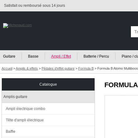
Satisfait ou remboursé sous 14 jours
Guitare
Basse
Ampli / Effet
Batterie / Percu
Piano / c
Accueil
>
Amplis & effets
>
Pédales d'effet guitare
>
Formula B
>
Formula B Atomo Multiboos
FORMULA
Catalogue
Amplis guitare
Ampli électrique combo
Tête d'ampli électrique
Baffle