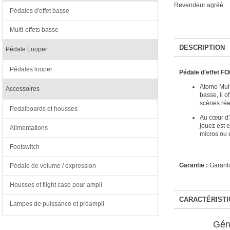
Revendeur agréé
Pédales d'effet basse
Multi-effets basse
DESCRIPTION
Pédale Looper
Pédales looper
Pédale d'effet 
Atomo Multi
Accessoires
basse, il o
scènes rée
Pedalboards et housses
Au cœur d'
jouez est e
Alimentations
micros ou 
Footswitch
Garantie :
Garanti
Pédale de volume / expression
Housses et flight case pour ampli
CARACTÉRISTI
Lampes de puissance et préampli
Gén