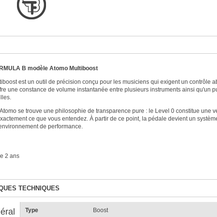
FORMULA B modèle Atomo Multiboost
boost est un outil de précision conçu pour les musiciens qui exigent un contrôle a
ffre une constance de volume instantanée entre plusieurs instruments ainsi qu'un pu
lles.
Atomo se trouve une philosophie de transparence pure : le Level 0 constitue une vér
xactement ce que vous entendez. À partir de ce point, la pédale devient un système 
environnement de performance.
e 2 ans
QUES TECHNIQUES
éral
Type
Boost