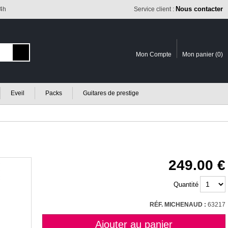
Nous contacter
24h
Service client :
Mon Compte
Mon panier (
0
)
Eveil
Packs
Guitares de prestige
249.00
Quantité
RÉF. MICHENAUD :
63217