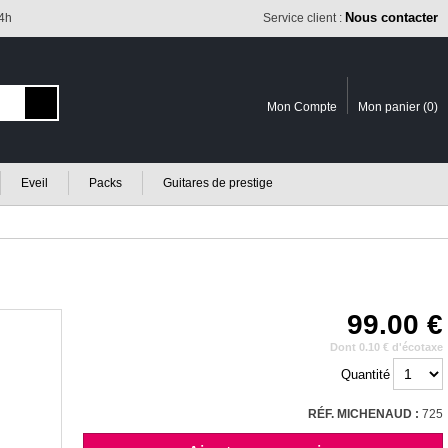
Nous contacter
24h
Service client :
Mon Compte
Mon panier (
0
)
Eveil
Packs
Guitares de prestige
99.00
Dont 0.10 € d'écotaxe
Quantité
RÉF. MICHENAUD :
725