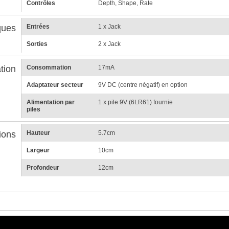
Contrôles
Depth, Shape, Rate
ques
Entrées
1 x Jack
Sorties
2 x Jack
tion
Consommation
17mA
Adaptateur secteur
9V DC (centre négatif) en option
Alimentation par
1 x pile 9V (6LR61) fournie
piles
ions
Hauteur
5.7cm
Largeur
10cm
Profondeur
12cm