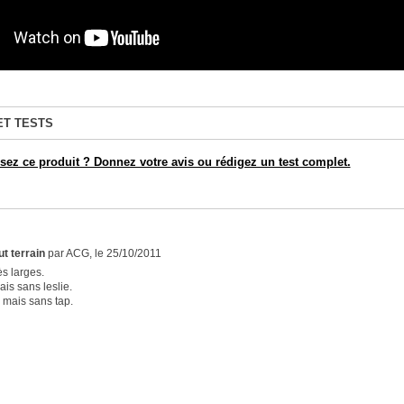
ET TESTS
ez ce produit ? Donnez votre avis ou rédigez un test complet.
ut terrain
par ACG, le 25/10/2011
ès larges.
ais sans leslie.
 mais sans tap.