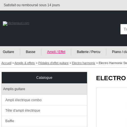
Satisfait ou remboursé sous 14 jours
Guitare
Basse
Ampli / Effet
Batterie / Percu
Piano / c
Accueil
>
Amplis & effets
>
Pédales d'effet guitare
>
Electro harmonix
>
Electro Harmonix St
ELECTRO
Catalogue
Amplis guitare
Ampli électrique combo
Tête d'ampli électrique
Baffle