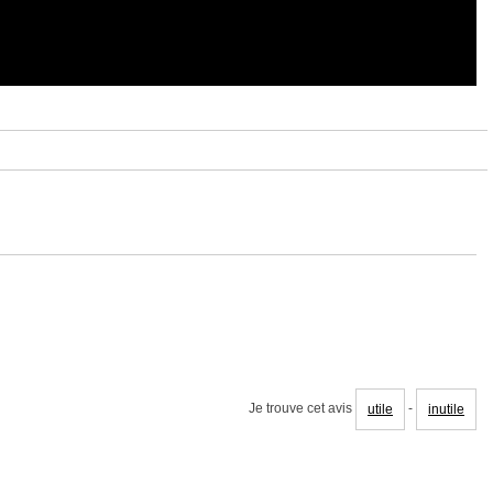
Je trouve cet avis
-
utile
inutile