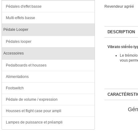
Pédales d'effet basse
Revendeur agréé
Multi-effets basse
Pédale Looper
DESCRIPTION
Pédales looper
Vibrato stéréo ty
Accessoires
Le trémolo
vous perme
Pedalboards et housses
Alimentations
Footswitch
CARACTÉRISTI
Pédale de volume / expression
Gén
Housses et flight case pour ampli
Lampes de puissance et préampli