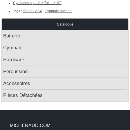
Cymbales splash > Taille > 10"
Sabian AAX
Cymbale batterie
Tags :
.
Catalogue
Batterie
Cymbale
Hardware
Percussion
Accessoires
Pièces Détachées
MICHENAUD.COM