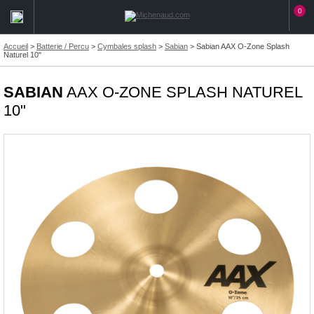
0
Accueil
>
Batterie / Percu
>
Cymbales splash
>
Sabian
>
Sabian AAX O-Zone Splash
Naturel 10"
SABIAN
AAX O-ZONE SPLASH NATUREL
10"