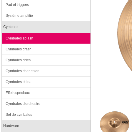
Pad et triggers
Système amplifié
Cymbale
Cymbales splash
Cymbales crash
Cymbales rides
Cymbales charleston
Cymbales china
Effets spéciaux
Cymbales d'orchestre
Set de cymbales
Hardware