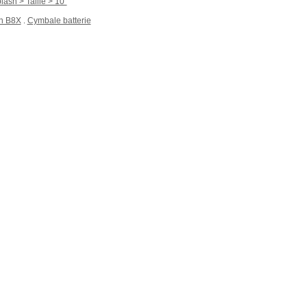
ash > Taille > 10"
n B8X
Cymbale batterie
.