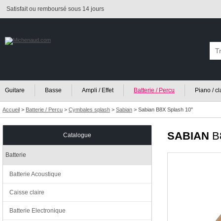
Satisfait ou remboursé sous 14 jours
Guitare
Basse
Ampli / Effet
Batterie / Percu
Piano / c
Accueil
>
Batterie / Percu
>
Cymbales splash
>
Sabian
>
Sabian B8X Splash 10"
SABIAN
B
Catalogue
Batterie
Batterie Acoustique
Caisse claire
Batterie Electronique