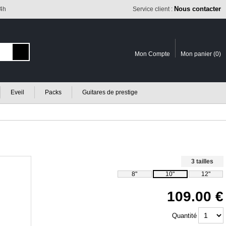
Nous contacter
24h
Service client :
Mon Compte
Mon panier (
0
)
Eveil
Packs
Guitares de prestige
3 tailles
8"
10"
12"
109.00
Quantité