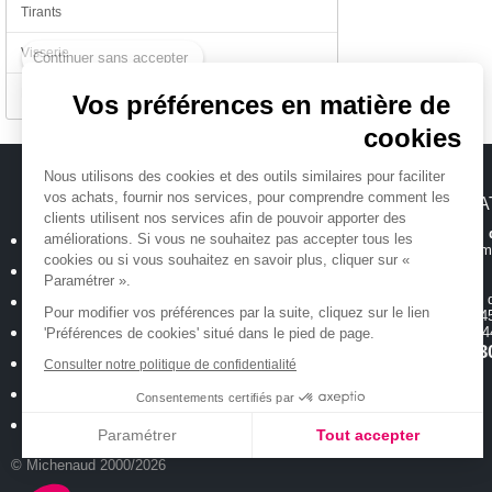
Tirants
Continuer sans accepter
Visserie
Divers
Vos préférences en matière de
cookies
Nous utilisons des cookies et des outils similaires pour faciliter
vos achats, fournir nos services, pour comprendre comment les
MICHENAUD.COM
INFORMA
clients utilisent nos services afin de pouvoir apporter des
Hotline et suiv
Qui sommes nous ?
améliorations. Si vous ne souhaitez pas accepter tous les
Toutes les inform
cookies ou si vous souhaitez en savoir plus, cliquer sur «
Plan du site
Paramétrer ».
Magasin
ouvert 
Mentions légales
Pour modifier vos préférences par la suite, cliquez sur le lien
de 10h00 à 12h45
Conditions générales de vente
18 allée Baco -
'Préférences de cookies' situé dans le pied de page.
T.
02 40 35 3
Politique de confidentialité
Consulter notre politique de confidentialité
Cookies : Vos préférences
Consentements certifiés par
Nos occasions
Paramétrer
Tout accepter
© Michenaud 2000/2026
Axeptio consent
Plateforme de Gestion du Consentement : Personnalisez vos Options