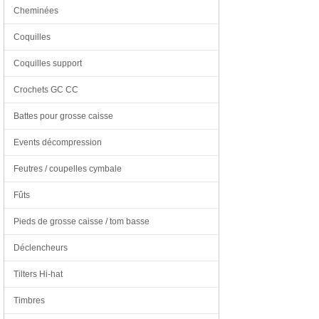
Cheminées
Coquilles
Coquilles support
Crochets GC CC
Battes pour grosse caisse
Events décompression
Feutres / coupelles cymbale
Fûts
Pieds de grosse caisse / tom basse
Déclencheurs
Tilters Hi-hat
Timbres