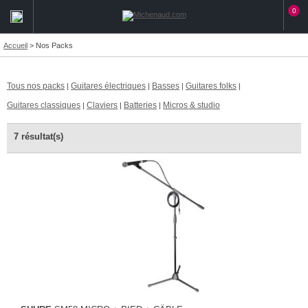
0
Accueil
>
Nos Packs
Tous nos packs
Guitares électriques
Basses
Guitares folks
|
|
|
|
Guitares classiques
Claviers
Batteries
Micros & studio
|
|
|
7 résultat(s)