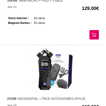
SHURE
SM58 MICRO + PIED + CÂBLE
Avis (2)
129.00
Stock Internet :
En stock
Magasin Nantes :
En stock
ZOOM
H1ESSENTIAL + PACK ACCESSOIRES APH-1E
Avis (0)