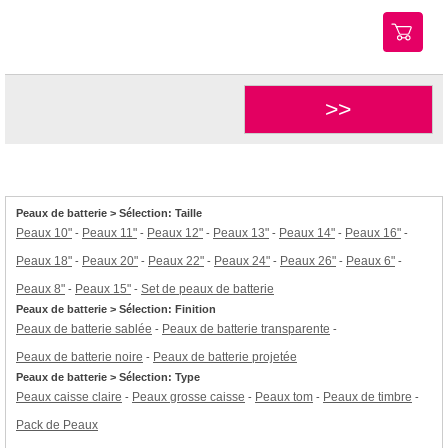
>>
Peaux de batterie > Sélection: Taille
Peaux 10"
Peaux 11"
Peaux 12"
Peaux 13"
Peaux 14"
Peaux 16"
-
-
-
-
-
-
Peaux 18"
Peaux 20"
Peaux 22"
Peaux 24"
Peaux 26"
Peaux 6"
-
-
-
-
-
-
Peaux 8"
Peaux 15"
Set de peaux de batterie
-
-
Peaux de batterie > Sélection: Finition
Peaux de batterie sablée
Peaux de batterie transparente
-
-
Peaux de batterie noire
Peaux de batterie projetée
-
Peaux de batterie > Sélection: Type
Peaux caisse claire
Peaux grosse caisse
Peaux tom
Peaux de timbre
-
-
-
-
Pack de Peaux