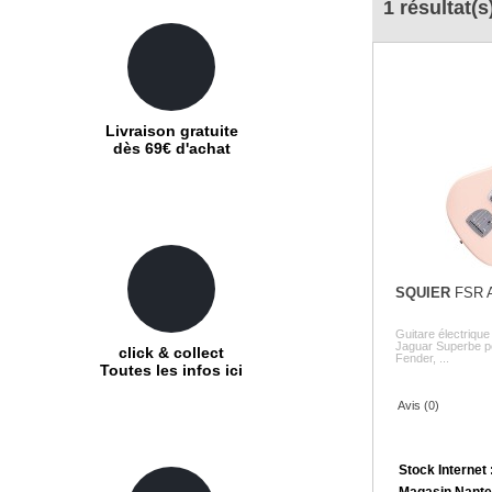
1 résultat(s
Livraison gratuite
dès 69€ d'achat
SQUIER
FSR A
Guitare électrique
Jaguar Superbe por
click & collect
Fender, ...
Toutes les infos ici
Avis (0)
Stock Internet 
Magasin Nante