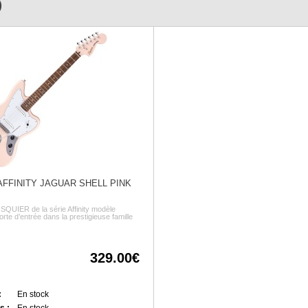
)
FFINITY JAGUAR SHELL PINK
 SQUIER de la série Affinity modèle
te d’entrée dans la prestigieuse famille
329.00
:
En stock
s :
En stock