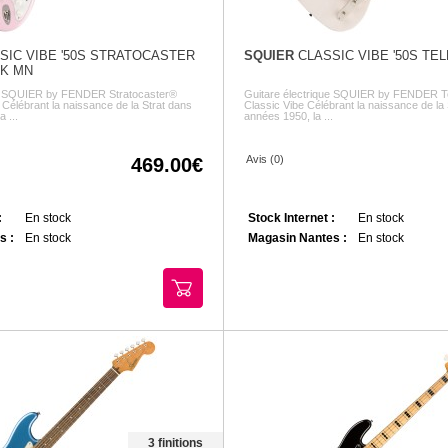
SIC VIBE '50S STRATOCASTER
SQUIER
CLASSIC VIBE '50S TE
NK MN
ue SQUIER by FENDER Stratocaster®
Guitare électrique SQUIER by FENDER Te
 Célébrant la naissance de la Strat dans
Classic Vibe Célébrant la naissance de la 
 ...
années 1950, la ...
Avis (0)
469.00
:
En stock
Stock Internet :
En stock
s :
En stock
Magasin Nantes :
En stock
3 finitions