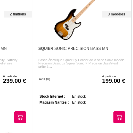
2 finitions
3 modèles
 MN
SQUIER
SONIC PRECISION BASS MN
ty L'Affinity
Basse électrique Squier By Fender de la série Sonic modèle
el et ses
Precision Bass. La Squier Sonic™ Precision Bass® est
prête à ...
A partir de
A partir de
Avis (0)
239.00
199.00
Stock Internet :
En stock
Magasin Nantes :
En stock