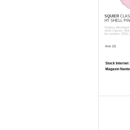
SQUIER
CLAS
HT SHELL PI
Guitare électriq
série Classic Vibe
les années 1950, la
Avis (0)
Stock Internet 
Magasin Nante