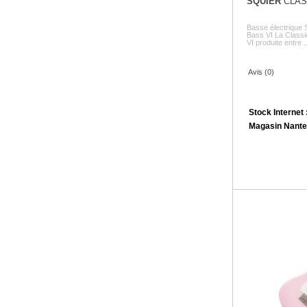
SQUIER
CLASS
Basse électrique 
Bass VI La Classi
VI produite entre ..
Avis (0)
Stock Internet 
Magasin Nante