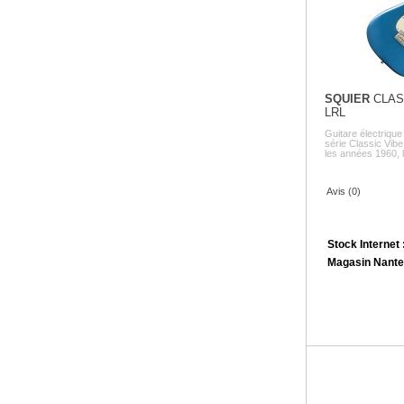
SQUIER
CLAS
LRL
Guitare électriq
série Classic Vibe
les années 1960, la
Avis (0)
Stock Internet 
Magasin Nante