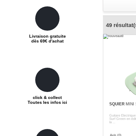
49 résultat(
Livraison gratuite
dès 69€ d'achat
click & collect
Toutes les infos ici
SQUIER
MINI
Guitare Electrique
Surf Green en édit
la ...
Avis (0)