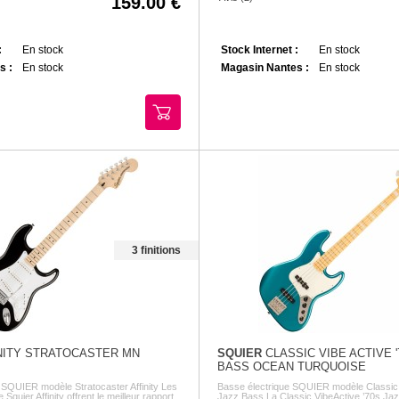
159.00
:
En stock
Stock Internet :
En stock
s :
En stock
Magasin Nantes :
En stock
3 finitions
NITY STRATOCASTER MN
SQUIER
CLASSIC VIBE ACTIVE '
BASS OCEAN TURQUOISE
e SQUIER modèle Stratocaster Affinity Les
Basse électrique SQUIER modèle Classic 
 Squier Affinity offrent le meilleur rapport
Jazz Bass La Classic VibeActive ’70s Ja