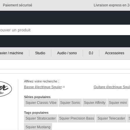
Paiement sécurisé
Livraison express en 
lavier / machine
Studio
Audio / sono
DJ
Accessoires
Affinez votre recherche :
Basse électrique Squier
Guitare électrique Squi
28
Séries populaires
Squier Classic Vibe
Squier Sonic
Squier Affinity
Squier mini
Tags populaires
Squier Stratocaster
Squier Precision Bass
Squier Telecaster
Squier Mustang