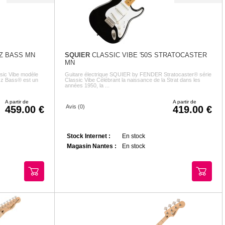
ZZ BASS MN
SQUIER
CLASSIC VIBE '50S STRATOCASTER
MN
sic Vibe modèle
Guitare électrique SQUIER by FENDER Stratocaster® série
zz Bass® est un
Classic Vibe Célébrant la naissance de la Strat dans les
années 1950, la ...
A partir de
A partir de
Avis (0)
459.00
419.00
Stock Internet :
En stock
Magasin Nantes :
En stock