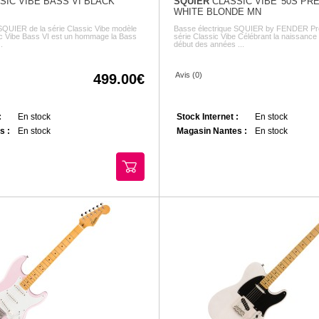
IC VIBE BASS VI BLACK
SQUIER
CLASSIC VIBE '50S PR
WHITE BLONDE MN
SQUIER de la série Classic Vibe modèle
Basse électrique SQUIER by FENDER Pr
c Vibe Bass VI est un hommage la Bass
série Classic Vibe Célébrant la naissance
.
début des années ...
Avis (0)
499.00
:
En stock
Stock Internet :
En stock
s :
En stock
Magasin Nantes :
En stock