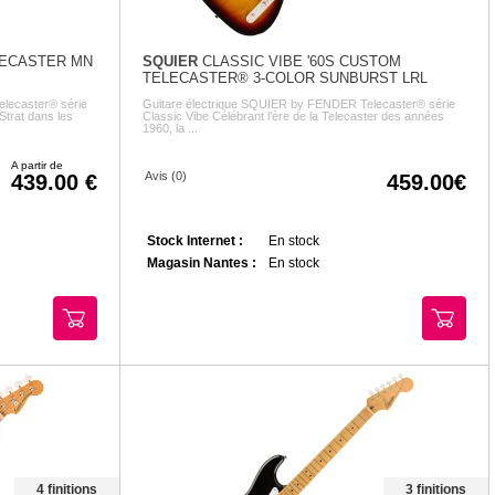
LECASTER MN
SQUIER
CLASSIC VIBE '60S CUSTOM
TELECASTER® 3-COLOR SUNBURST LRL
lecaster® série
Guitare électrique SQUIER by FENDER Telecaster® série
Strat dans les
Classic Vibe Célébrant l’ère de la Telecaster des années
1960, la ...
A partir de
Avis (0)
439.00
459.00
Stock Internet :
En stock
Magasin Nantes :
En stock
4 finitions
3 finitions