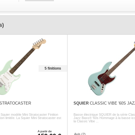
s)
5 finitions
 STRATOCASTER
SQUIER
CLASSIC VIBE '60S JA
 Squier modèle Mini Stratocaster Finition
Basse électrique SQUIER de la série Clas
ion limitée. La Squier Mini Stratocaster est
Jazz Bass® '60s Hommage à la basse ico
la Classic Vibe ...
A partir de
Avis (2)