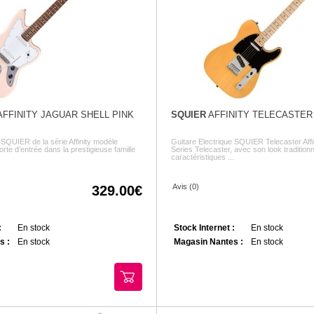
FFINITY JAGUAR SHELL PINK
SQUIER
AFFINITY TELECASTER
 SQUIER de la série Affinity modèle
Guitare Electrique SQUIER Telecaster Affini
te d’entrée dans la prestigieuse famille
Series Telecaster, avec son look traditionn
caractéristiques ...
Avis (0)
329.00
:
En stock
Stock Internet :
En stock
s :
En stock
Magasin Nantes :
En stock