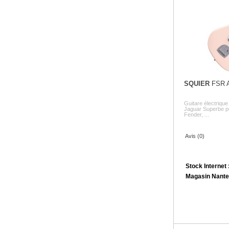
SQUIER
FSR A
Guitare électrique
Jaguar Superbe por
Fender, ...
Avis (0)
Stock Internet 
Magasin Nante