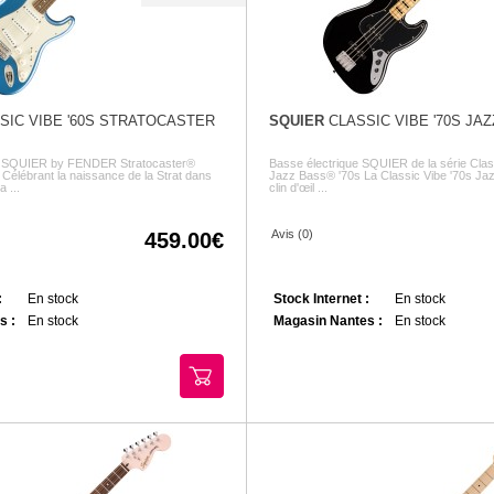
SIC VIBE '60S STRATOCASTER
SQUIER
CLASSIC VIBE '70S JA
ue SQUIER by FENDER Stratocaster®
Basse électrique SQUIER de la série Clas
 Célébrant la naissance de la Strat dans
Jazz Bass® '70s La Classic Vibe '70s Ja
 ...
clin d'œil ...
Avis (0)
459.00
:
En stock
Stock Internet :
En stock
s :
En stock
Magasin Nantes :
En stock