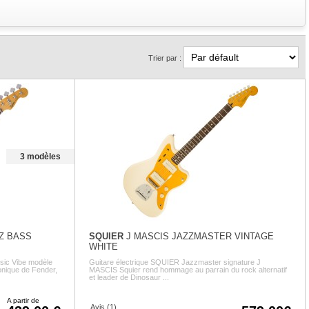
Trier par :
3 modèles
ZZ BASS
SQUIER
J MASCIS JAZZMASTER VINTAGE
WHITE
sic Vibe modèle
Guitare électrique SQUIER Jazzmaster signature J
nique de Fender,
MASCIS Squier rend hommage au parrain du rock alternatif
et leader de Dinosaur ...
A partir de
Avis (1)