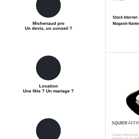
Stock Internet 
Michenaud pro
Magasin Nante
Un devis, un conseil ?
Location
Une fête ? Un mariage ?
SQUIER
AFFI
Guitare électriqu
guitares de la série