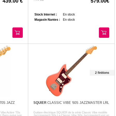
439.00
579.00
Stock Internet :
En stock
Magasin Nantes :
En stock
2 finitions
70S JAZZ
SQUIER
CLASSIC VIBE '60S JAZZMASTER LRL
Vibe Active '70s
Guitare électrique SQUIER de la série Classic Vibe modèle
zz Bass puise son
Jazzmaster® '60s La Classic Vibe ‘60s Jazzmaster® est un