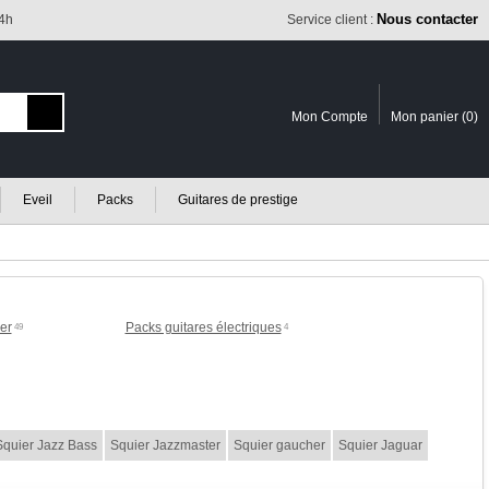
Nous contacter
24h
Service client :
Mon Compte
Mon panier (
0
)
Eveil
Packs
Guitares de prestige
er
Packs guitares électriques
49
4
Squier Jazz Bass
Squier Jazzmaster
Squier gaucher
Squier Jaguar