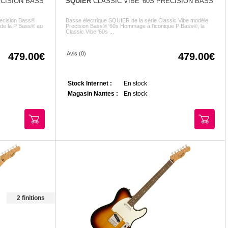
ECISION BASS
SQUIER
CLASSIC VIBE '60S PRECISION BASS
ecision Bass®
Basse électrique SQUIER de la série Classic Vibe modèle
 de la P Bass® au
Precision Bass® '60s Hommage à l'iconique P Bass®, la
Classic Vibe '60s ...
Avis (0)
479.00
479.00
Stock Internet :
En stock
Magasin Nantes :
En stock
2 finitions