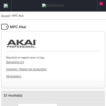
0
Accueil
>
MPC Akai
MPC Akai
Rayon(s) en rapport avec ce tag :
Bagagerie DJ
Sampler / Station de production
Workstation
12 résultat(s)