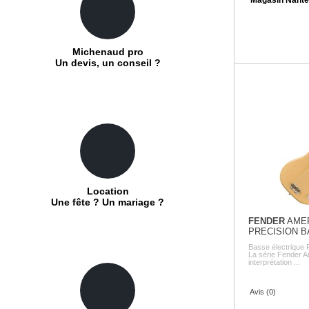
Michenaud pro
Un devis, un conseil ?
Location
Une fête ? Un mariage ?
FENDER
AMER
PRECISION B
Basse électrique 
La série Fender A
interprétation ...
Avis (0)