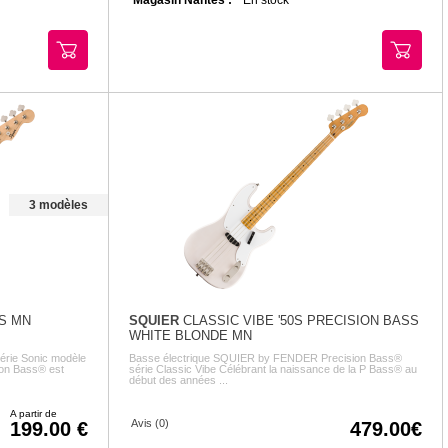
3 modèles
S MN
SQUIER
CLASSIC VIBE '50S PRECISION BASS
WHITE BLONDE MN
série Sonic modèle
Basse électrique SQUIER by FENDER Precision Bass®
ion Bass® est
série Classic Vibe Célébrant la naissance de la P Bass® au
début des années ...
A partir de
Avis (0)
199.00
479.00