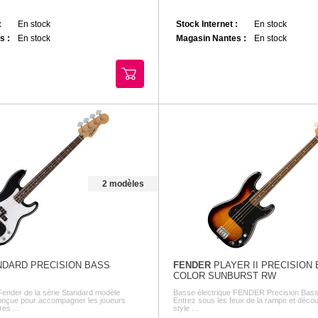
:
En stock
Stock Internet :
En stock
s :
En stock
Magasin Nantes :
En stock
2 modèles
DARD PRECISION BASS
FENDER
PLAYER II PRECISION 
COLOR SUNBURST RW
Fender de la série Standard modèle
Basse électrique FENDER Precision Bass s
onçue pour accompagner les joueurs
Entrez sous les feux de la rampe et décou
es ...
style ...