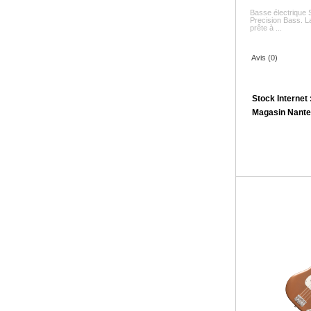
Basse électrique 
Precision Bass. L
prête à ...
Avis (0)
Stock Internet 
Magasin Nante