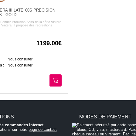
RA III LATE '60S PRECISION
ST GOLD
 Fender Precision Bass de la série Vintera
r Vintera III propose des recréations
1199.00
:
Nous consulter
s :
Nous consulter
TIONS
MODES DE PAIEMENT
i de commandes internet
ations sur notre
page de contact