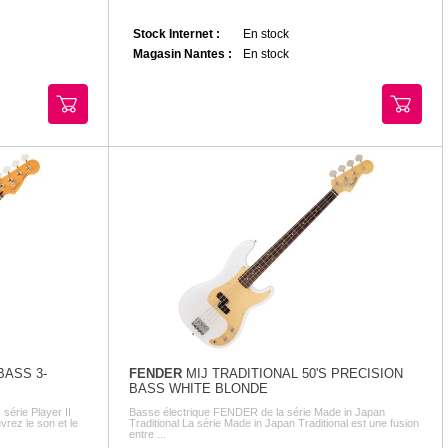
Stock Internet :
En stock
Magasin Nantes :
En stock
BASS 3-
FENDER
MIJ TRADITIONAL 50'S PRECISION
BASS WHITE BLONDE
érie Player II
Basse électrique FENDER de la série Made in Japan
vrez le son et le
Traditional La série Made in Japan Traditional est une fusion
entre ...