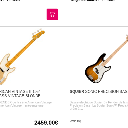
ICAN VINTAGE II 1954
SQUIER
SONIC PRECISION BAS
ASS VINTAGE BLONDE
FENDER de la série American Vintage II
Basse électrique Squier By Fender de la 
merican Vintage II présente une
Precision Bass. La Squier Sonic™ Precis
prête à ...
Avis (0)
2459.00