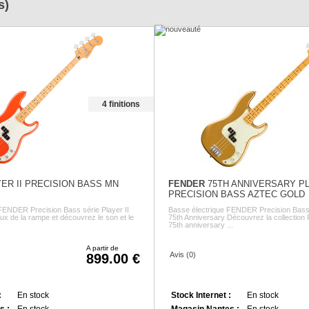
s)
4 finitions
ER II PRECISION BASS MN
FENDER
75TH ANNIVERSARY PL
PRECISION BASS AZTEC GOLD
FENDER Precision Bass série Player II
Basse électrique FENDER Precision Bass s
ux de la rampe et découvrez le son et le
75th Anniversary Découvrez la collection
75th anniversary ...
A partir de
Avis (0)
899.00
:
En stock
Stock Internet :
En stock
s :
En stock
Magasin Nantes :
En stock