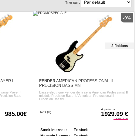
Trier par :
-9%
2 finitions
AYER II
FENDER
AMERICAN PROFESSIONAL II
PRECISION BASS MN
érie Player II
Basse électrique Fender de la série Américan Professional II
 Precision Bass
miodéle Precision Bass. L' American Professional II
Precision Bass® ...
A partir de
Avis (0)
985.00
1929.09
2129.00
Stock Internet :
En stock
Magasin Nantes :
En stock