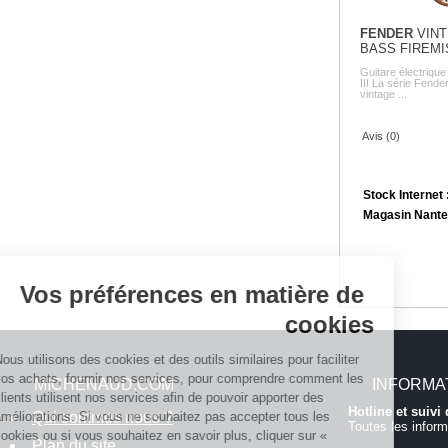
FENDER
VINTE
BASS FIREMI
Guitare électrique
III La série Fende
vintage ...
Avis (0)
Stock Internet 
Magasin Nante
Continuer sans accepter
Vos préférences en matière de
cookies
Nous utilisons des cookies et des outils similaires pour faciliter
vos achats, fournir nos services, pour comprendre comment les
MICHENAUD.COM
INFORMA
clients utilisent nos services afin de pouvoir apporter des
Hotline et suiv
améliorations. Si vous ne souhaitez pas accepter tous les
Qui sommes nous ?
Toutes les inform
cookies ou si vous souhaitez en savoir plus, cliquer sur «
Plan du site