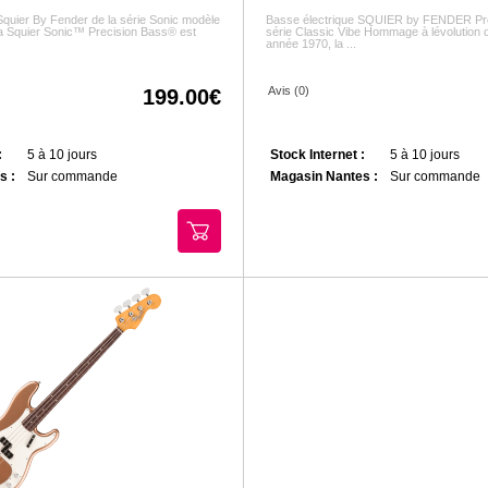
Squier By Fender de la série Sonic modèle
Basse électrique SQUIER by FENDER Pr
a Squier Sonic™ Precision Bass® est
série Classic Vibe Hommage à lévolution 
année 1970, la ...
Avis (0)
199.00
:
5 à 10 jours
Stock Internet :
5 à 10 jours
s :
Sur commande
Magasin Nantes :
Sur commande