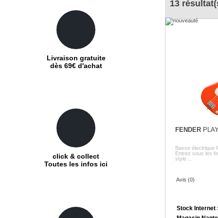
13 résultat(
Livraison gratuite
dès 69€ d'achat
FENDER
PLAY
Basse électrique 
Entrez sous les fe
click & collect
style ...
Toutes les infos ici
Avis (0)
Stock Internet 
Magasin Nante