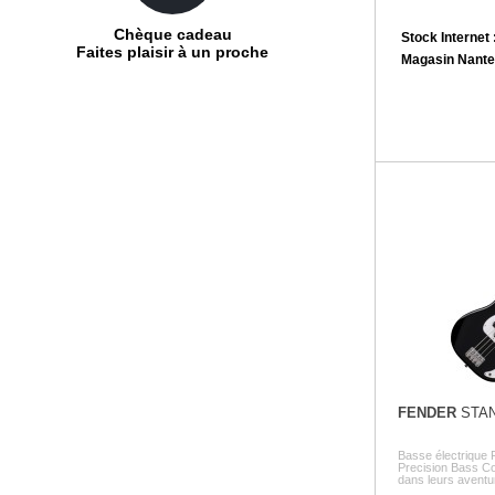
Chèque cadeau
Stock Internet 
Faites plaisir à un proche
Magasin Nante
FENDER
STAN
Basse électrique 
Precision Bass C
dans leurs aventur