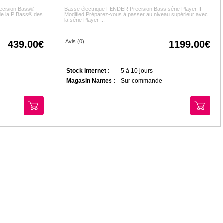
ecision Bass®
Basse électrique FENDER Precision Bass série Player II
de la P Bass® des
Modified Préparez-vous à passer au niveau supérieur avec
la série Player ...
Avis (0)
439.00
1199.00
Stock Internet :
5 à 10 jours
Magasin Nantes :
Sur commande