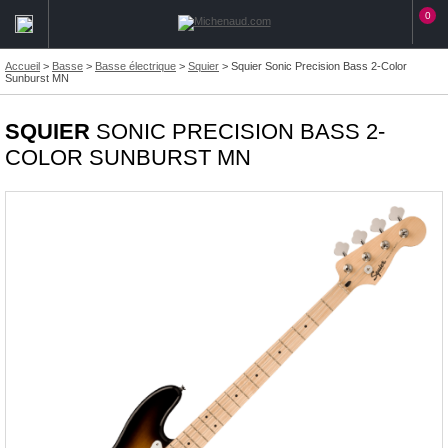
0
Accueil
>
Basse
>
Basse électrique
>
Squier
>
Squier Sonic Precision Bass 2-Color
Sunburst MN
SQUIER
SONIC PRECISION BASS 2-
COLOR SUNBURST MN