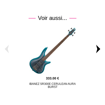
Voir aussi...
333.00
IBANEZ SR300E CERULEAN AURA
STERLING BY
BURST
SHORT SCAL