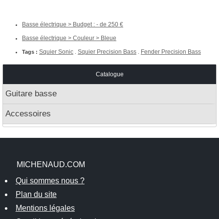
Basse électrique > Budget : - de 250
Basse électrique > Couleur > Bleue
Squier Sonic
Squier Precision Bass
Fender Precision Bass
Tags :
.
.
Catalogue
Guitare basse
Accessoires
MICHENAUD.COM
Qui sommes nous ?
Plan du site
Mentions légales