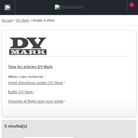
0
Accueil
>
DV Mark
>
Amplis & effets
Tous les articles DV Mark
Affinez votre recherche :
Ampli électrique combo DV Mark
2
Baffle DV Mark
1
Housses et flight case pour ampli
3
6 résultat(s)