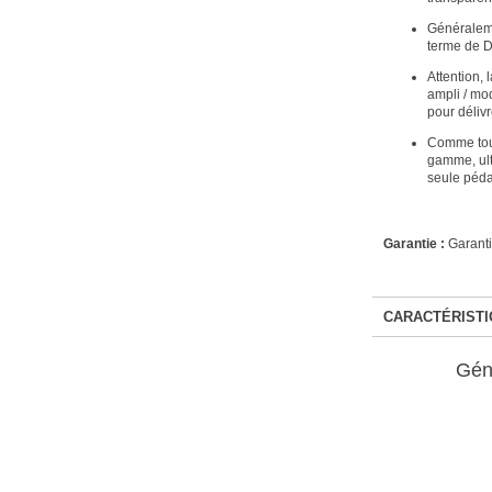
Généralemen
terme de Dr
Attention,
ampli / mod
pour déliv
Comme touj
gamme, ultr
seule péda
Garantie :
Garanti
CARACTÉRISTI
Gén