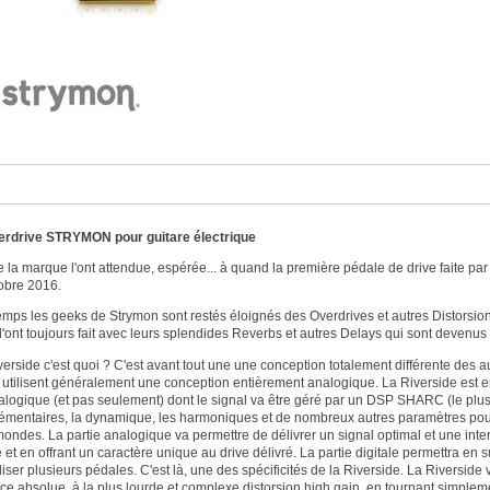
verdrive STRYMON pour guitare électrique
 la marque l'ont attendue, espérée... à quand la première pédale de drive faite par 
obre 2016.
emps les geeks de Strymon sont restés éloignés des Overdrives et autres Distorsi
'ont toujours fait avec leurs splendides Reverbs et autres Delays qui sont devenus 
verside c'est quoi ? C'est avant tout une une conception totalement différente des 
 utilisent généralement une conception entièrement analogique. La Riverside est en
logique (et pas seulement) dont le signal va être géré par un DSP SHARC (le plus p
émentaires, la dynamique, les harmoniques et de nombreux autres paramètres pour sc
ondes. La partie analogique va permettre de délivrer un signal optimal et une inte
t en offrant un caractère unique au drive délivré. La partie digitale permettra en su
liser plusieurs pédales. C'est là, une des spécificités de la Riverside. La Riverside
ce absolue, à la plus lourde et complexe distorsion high gain, en tournant simple