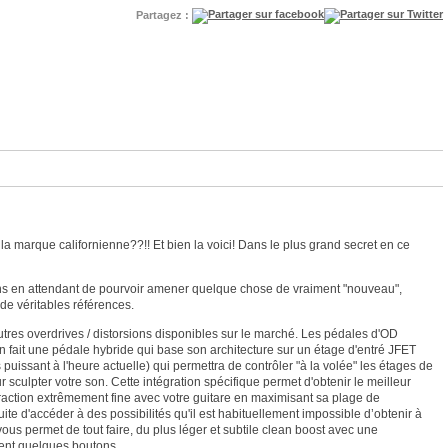
Partagez :
la marque californienne??!! Et bien la voici! Dans le plus grand secret en ce
ons en attendant de pourvoir amener quelque chose de vraiment "nouveau",
de véritables références.
autres overdrives / distorsions disponibles sur le marché. Les pédales d'OD
 fait une pédale hybride qui base son architecture sur un étage d'entré JFET
uissant à l'heure actuelle) qui permettra de contrôler "à la volée" les étages de
ulpter votre son. Cette intégration spécifique permet d'obtenir le meilleur
raction extrêmement fine avec votre guitare en maximisant sa plage de
ite d'accéder à des possibilités qu'il est habituellement impossible d’obtenir à
 vous permet de tout faire, du plus léger et subtile clean boost avec une
ment quelques boutons.