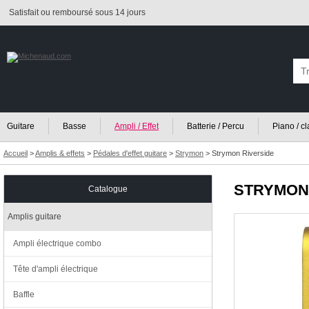
Satisfait ou remboursé sous 14 jours
Guitare
Basse
Ampli / Effet
Batterie / Percu
Piano / c
Accueil
>
Amplis & effets
>
Pédales d'effet guitare
>
Strymon
>
Strymon Riverside
STRYMON
Catalogue
Amplis guitare
Ampli électrique combo
Tête d'ampli électrique
Baffle