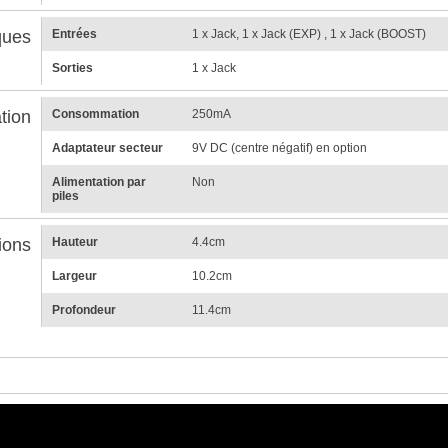
ques
Entrées
1 x Jack, 1 x Jack (EXP) , 1 x Jack (BOOST)
Sorties
1 x Jack
tion
Consommation
250mA
Adaptateur secteur
9V DC (centre négatif) en option
Alimentation par
Non
piles
ions
Hauteur
4.4cm
Largeur
10.2cm
Profondeur
11.4cm