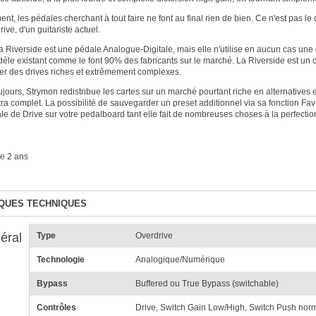
t, les pédales cherchant à tout faire ne font au final rien de bien. Ce n'est pas l
ive, d'un guitariste actuel.
 la Riverside est une pédale Analogue-Digitale, mais elle n'utilise en aucun cas u
èle existant comme le font 90% des fabricants sur le marché. La Riverside est un ci
rer des drives riches et extrêmement complexes.
ours, Strymon redistribue les cartes sur un marché pourtant riche en alternatives e
a complet. La possibilité de sauvegarder un preset additionnel via sa fonction Favor
le de Drive sur votre pedalboard tant elle fait de nombreuses choses à la perfecti
e 2 ans
QUES TECHNIQUES
éral
Type
Overdrive
Technologie
Analogique/Numérique
Bypass
Buffered ou True Bypass (switchable)
Contrôles
Drive, Switch Gain Low/High, Switch Push norm