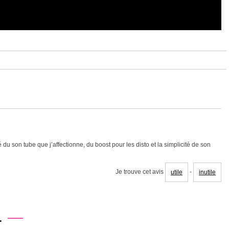
du son tube que j’affectionne, du boost pour les disto et la simplicité de son
Je trouve cet avis
-
utile
inutile
.