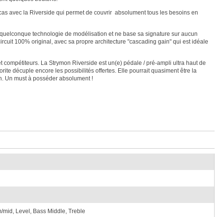
e cas avec la Riverside qui permet de couvrir absolument tous les besoins en
ne quelconque technologie de modélisation et ne base sa signature sur aucun
rcuit 100% original, avec sa propre architecture "cascading gain" qui est idéale
t compétiteurs. La Strymon Riverside est un(e) pédale / pré-ampli ultra haut de
ite décuple encore les possibilités offertes. Elle pourrait quasiment être la
on. Un must à posséder absolument !
/mid, Level, Bass Middle, Treble