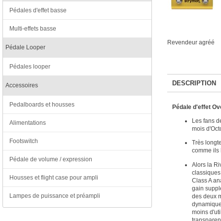
Pédales d'effet basse
Multi-effets basse
Revendeur agréé
Pédale Looper
Pédales looper
DESCRIPTION
Accessoires
Pedalboards et housses
Pédale d'effet O
Les fans de
Alimentations
mois d'Oct
Footswitch
Très longt
comme ils l
Pédale de volume / expression
Alors la Ri
classiques
Housses et flight case pour ampli
Class A ana
gain suppl
Lampes de puissance et préampli
des deux m
dynamique e
moins d'uti
transparen