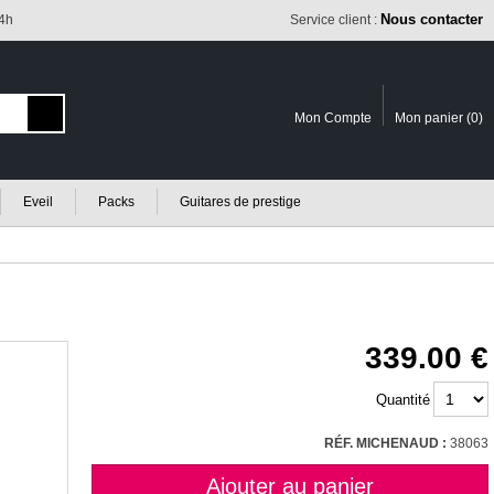
Nous contacter
24h
Service client :
Mon Compte
Mon panier (
0
)
Eveil
Packs
Guitares de prestige
339.00
Quantité
RÉF. MICHENAUD :
38063