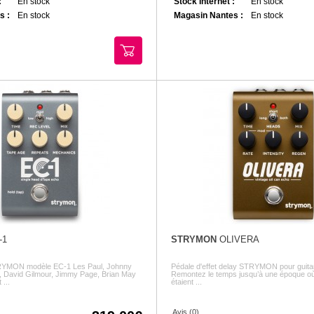
:
En stock
Stock Internet :
En stock
s :
En stock
Magasin Nantes :
En stock
-1
STRYMON
OLIVERA
TRYMON modèle EC-1 Les Paul, Johnny
Pédale d'effet delay STRYMON pour guitar
, David Gilmour, Jimmy Page, Brian May
Remontez le temps jusqu’à une époque où 
 ...
étaient ...
Avis (0)