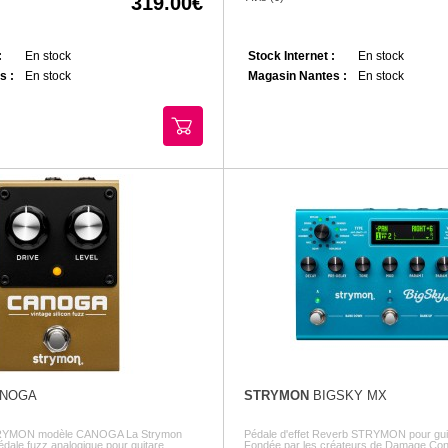
319.00
:
En stock
Stock Internet :
En stock
s :
En stock
Magasin Nantes :
En stock
NOGA
STRYMON
BIGSKY MX
STRYMON modèle CANOGA La Strymon
Pédale d'effet Reverb STRYMON pour guit
dale fuzz analogique pour guitare,
Fondée par les créateurs de Damage Cont