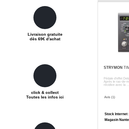
Livraison gratuite
dès 69€ d'achat
STRYMON
TI
Pédale d'effet De
Après le ras-de-m
récidive avec la ...
click & collect
Toutes les infos ici
Avis (1)
Stock Internet 
Magasin Nante