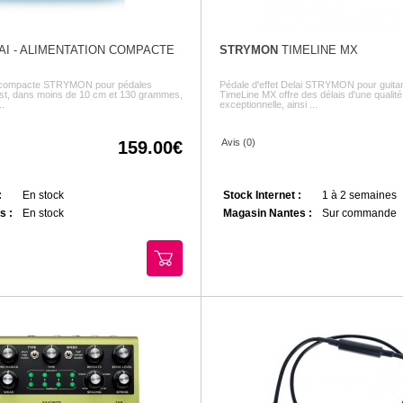
I - ALIMENTATION COMPACTE
STRYMON
TIMELINE MX
on compacte STRYMON pour pédales
Pédale d'effet Delai STRYMON pour guitar
est, dans moins de 10 cm et 130 grammes,
TimeLine MX offre des délais d'une qualité
..
exceptionnelle, ainsi ...
Avis (0)
159.00
:
En stock
Stock Internet :
1 à 2 semaines
s :
En stock
Magasin Nantes :
Sur commande