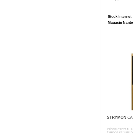
Stock Internet 
Magasin Nante
STRYMON
CA
Pédale d'effet 
Canoga est une pé