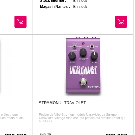
Stock Internet :
En stock
Magasin Nantes :
En stock
STRYMON
ULTRAVIOLET
e électrique
Pédale de Vibe Strymon modèle Ultraviolet La Strymon
les effets audio
Ultraviolet Vintage Vibe est une pédale qui restitue l'effet qui
a fait ses ...
Avis (0)