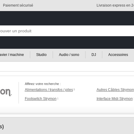
Paiement sécurisé
Livraison express en 
lavier / machine
Studio
Audio / sono
DJ
Accessoires
Affinez votre recherche :
Alimentations / transfos / piles
Autres Câbles Strymon
5
Footswitch Strymon
Interface Midi Strymon
1
s)