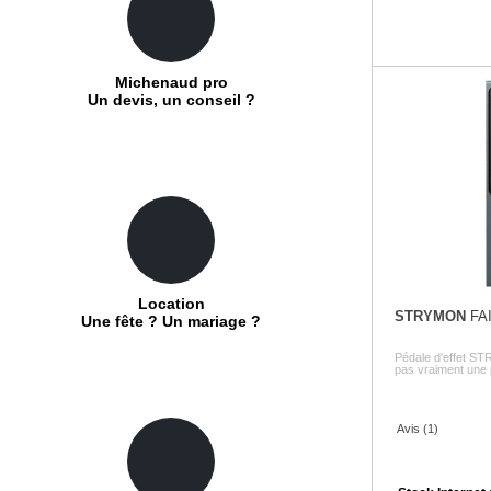
Michenaud pro
Un devis, un conseil ?
Location
STRYMON
FA
Une fête ? Un mariage ?
Pédale d'effet S
pas vraiment une péd
Avis (1)