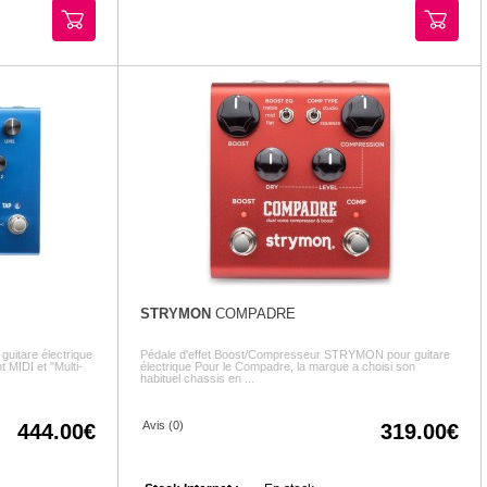
STRYMON
COMPADRE
uitare électrique
Pédale d'effet Boost/Compresseur STRYMON pour guitare
 MIDI et "Multi-
électrique Pour le Compadre, la marque a choisi son
habituel chassis en ...
Avis (0)
444.00
319.00