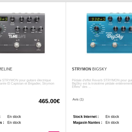
MELINE
STRYMON
BIGSKY
lai STRYMON pour guitare électrique
Pédale d'effet Reverb STRYMON pour guit
arée El Capistan et Brigadier, Strymon
BigSky est la troisième pédale entièrement
Effets" des ...
Avis (1)
465.00
:
En stock
Stock Internet :
En stock
s :
En stock
Magasin Nantes :
En stock