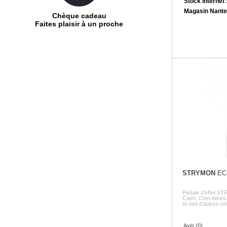
Stock Internet 
Magasin Nante
Chèque cadeau
Faites plaisir à un proche
STRYMON
EC
Pédale d'effet S
Cash, Chet Atkins
et tant d'autres ont
Avis (0)