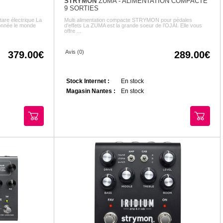
STRYMON
ZUMA - ALIMENTATION COMPACTE
9 SORTIES
are électrique La
Multi alimentation compacte STRYMON pour pédales
ionnée le monde
d'effets La ZUMA est la grande soeur de l’OJAI. Elle vous
offre ...
Avis (0)
379.00
289.00
Stock Internet :
En stock
Magasin Nantes :
En stock