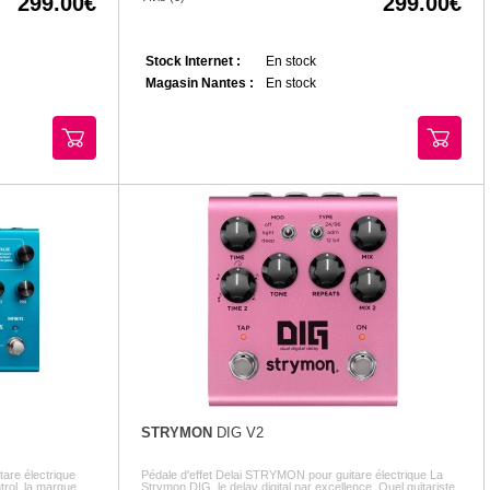
299.00
299.00
Stock Internet :
En stock
Magasin Nantes :
En stock
STRYMON
DIG V2
are électrique
Pédale d'effet Delai STRYMON pour guitare électrique La
rol, la marque
Strymon DIG, le delay digital par excellence. Quel guitariste