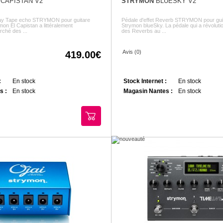
CAPISTAN V2
STRYMON
BLUESKY V2
elay Tape echo STRYMON pour guitare
Pédale d'effet Reverb STRYMON pour guit
mon El Capistan a littéralement
Strymon blueSky. La pédale qui a révolut
rché des ...
des Reverbs au ...
Avis (0)
419.00
:
En stock
Stock Internet :
En stock
s :
En stock
Magasin Nantes :
En stock