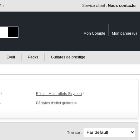
Nous contacter
24h
Service client :
Mon Compte
Mon panier (
0
)
Eveil
Packs
Guitares de prestige
Effets - Multi-effets Strymon
1
2
Pédales d'effet guitare
1
26
Trier par :