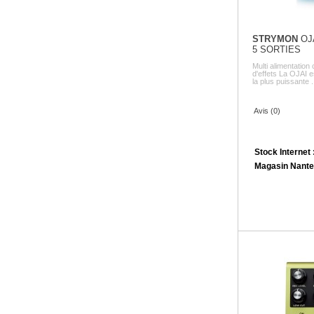
STRYMON
OJA
5 SORTIES
Multi alimentati
d'effets La OJAI 
la plus puissante .
Avis (0)
Stock Internet 
Magasin Nante