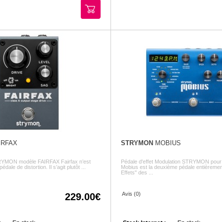
IRFAX
STRYMON
MOBIUS
TRYMON modèle FAIRFAX Fairfax n’est
Pédale d'effet Modulation STRYMON pour g
ale de distortion. Il s’agit plutôt ...
Mobius est la deuxième pédale entièrement
Effets" des ...
Avis (0)
229.00