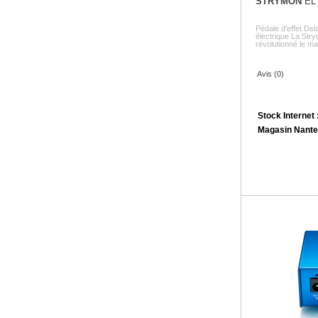
STRYMON
EL 
Pédale d'effet D
électrique La Stry
révolutionné le ma
Avis (0)
Stock Internet 
Magasin Nante