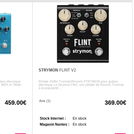
STRYMON
FLINT V2
are électrique
Pédale d'effet Tremolo/Reverb STRYMON pour guitare
 MIDI et "Multi-
électrique La Strymon Flint, une pédale de Reverb Tremolo
à la popularité ...
Avis (1)
459.00
369.00
Stock Internet :
En stock
Magasin Nantes :
En stock