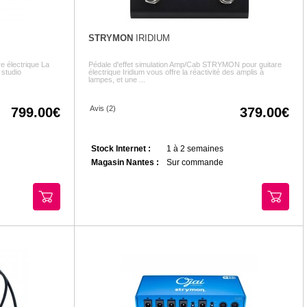
STRYMON
IRIDIUM
e électrique La
Pédale d'effet simulation Amp/Cab STRYMON pour guitare
 studio
électrique Iridium vous offre la réactivité des amplis à
lampes, et une ...
Avis (2)
799.00
379.00
Stock Internet :
1 à 2 semaines
Magasin Nantes :
Sur commande