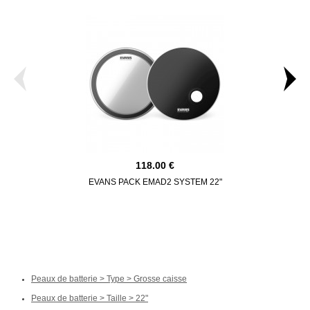
118.00
EVANS PACK EMAD2 SYSTEM 22"
EVANS BD22E
Peaux de batterie > Type > Grosse caisse
Peaux de batterie > Taille > 22"