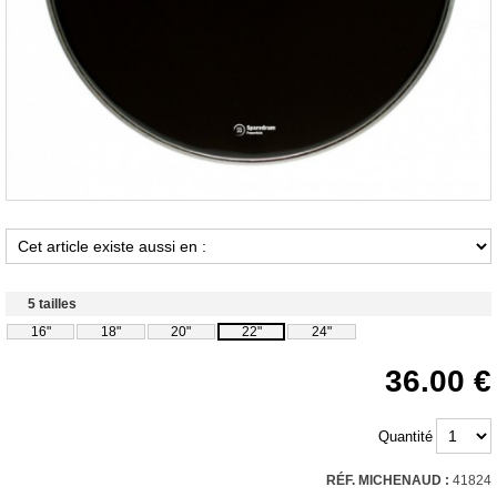
5 tailles
16"
18"
20"
22"
24"
36.00
Quantité
RÉF. MICHENAUD :
41824