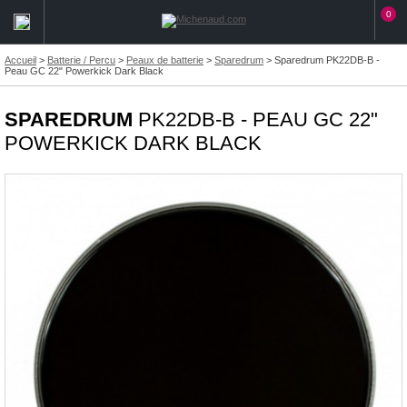
0
Accueil
>
Batterie / Percu
>
Peaux de batterie
>
Sparedrum
>
Sparedrum PK22DB-B -
Peau GC 22" Powerkick Dark Black
SPAREDRUM
PK22DB-B - PEAU GC 22"
POWERKICK DARK BLACK