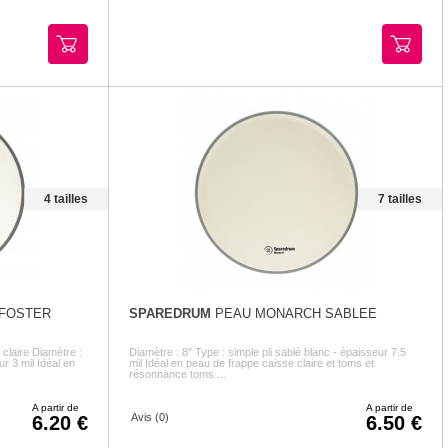
4 tailles
7 tailles
 FOSTER
SPAREDRUM
PEAU MONARCH SABLEE
laire Diamètre :
Diamètre : 8" Type : simple pli sablé blanc - épaisseur 7.5
ur 3 mil Idéal en
mil Idéal en peau de frappe caisse claire et toms et
résonnance toms ...
A partir de
A partir de
Avis (0)
6.20
6.50