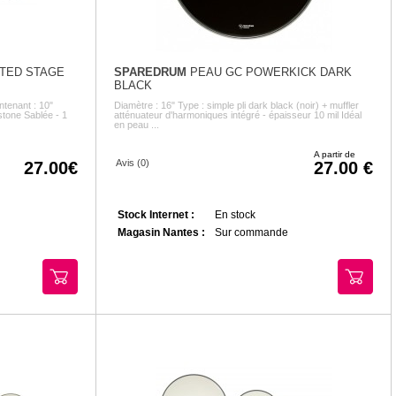
TED STAGE
SPAREDRUM
PEAU GC POWERKICK DARK
BLACK
ntenant : 10"
Diamètre : 16" Type : simple pli dark black (noir) + muffler
rstone Sablée - 1
atténuateur d'harmoniques intégré - épaisseur 10 mil Idéal
en peau ...
A partir de
Avis (0)
27.00
27.00
Stock Internet :
En stock
Magasin Nantes :
Sur commande