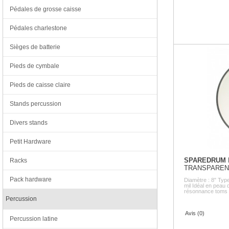
Pédales de grosse caisse
Pédales charlestone
Sièges de batterie
Pieds de cymbale
Pieds de caisse claire
Stands percussion
Divers stands
Petit Hardware
SPAREDRUM
Racks
TRANSPAREN
Pack hardware
Diamètre : 8" Type
mil Idéal en peau 
résonnance toms .
Percussion
Avis (0)
Percussion latine