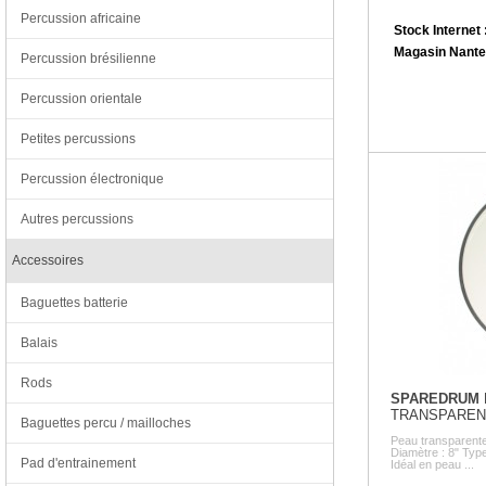
Percussion africaine
Stock Internet 
Magasin Nante
Percussion brésilienne
Percussion orientale
Petites percussions
Percussion électronique
Autres percussions
Accessoires
Baguettes batterie
Balais
Rods
SPAREDRUM
TRANSPAREN
Baguettes percu / mailloches
Peau transparente
Diamètre : 8" Type
Pad d'entrainement
Idéal en peau ...