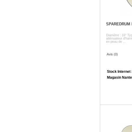
SPAREDRUM
Diamètre : 16" Typ
atténuateur d'harm
en peau de ...
Avis (0)
Stock Internet 
Magasin Nante