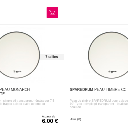
7 tailles
PEAU MONARCH
SPAREDRUM
PEAU TIMBRE CC
TE
 : simple pli transparent - épaisseur 7.5
Peau de timbre SPAREDRUM pour caisse c
de frappe caisse claire et toms et
10" Type : simple pli transparent - épaisse
..
peau de ...
A partir de
Avis (0)
6.00