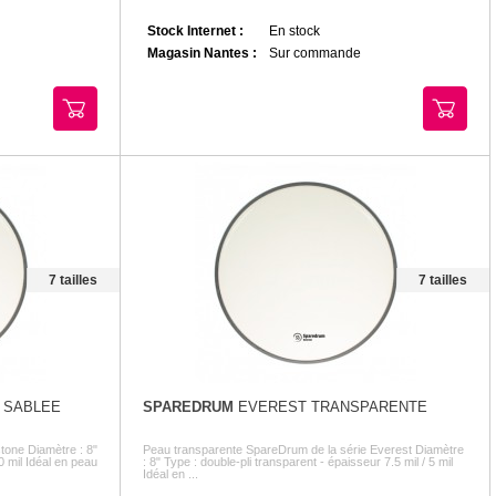
Stock Internet :
En stock
Magasin Nantes :
Sur commande
7 tailles
7 tailles
 SABLEE
SPAREDRUM
EVEREST TRANSPARENTE
tone Diamètre : 8"
Peau transparente SpareDrum de la série Everest Diamètre
0 mil Idéal en peau
: 8" Type : double-pli transparent - épaisseur 7.5 mil / 5 mil
Idéal en ...