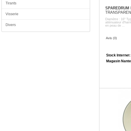
Tirants
SPAREDRUM
TRANSPAREN
Visserie
Diamètre : 16" Typ
atténuateur d'harm
Divers
en peau de ...
Avis (0)
Stock Internet 
Magasin Nante