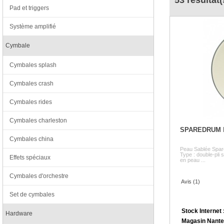
53 résultat(
Pad et triggers
Système amplifié
Cymbale
Cymbales splash
Cymbales crash
Cymbales rides
Cymbales charleston
SPAREDRUM
Cymbales china
Peau Sablée Spare
Type : double-pli s
Effets spéciaux
en peau ...
Cymbales d'orchestre
Avis (1)
Set de cymbales
Stock Internet 
Hardware
Magasin Nante