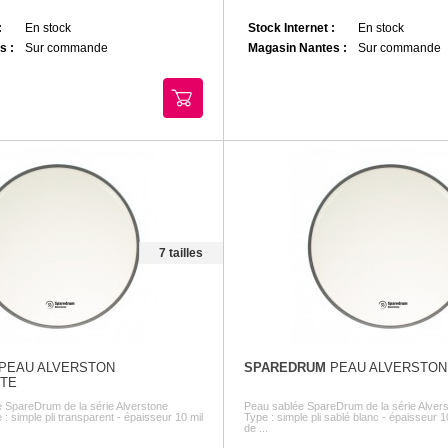
:
En stock
Stock Internet :
En stock
s :
Sur commande
Magasin Nantes :
Sur commande
7 tailles
PEAU ALVERSTON
SPAREDRUM
PEAU ALVERSTON
TE
 SpareDrum de la série Alverstone
Peau sablée SpareDrum de la série Alvers
 : simple pli transparent - épaisseur 10 mil
Type : simple pli sablé blanc - épaisseur 1
de ...