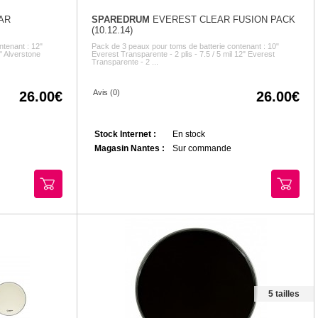
AR
SPAREDRUM
EVEREST CLEAR FUSION PACK
(10.12.14)
ntenant : 12"
Pack de 3 peaux pour toms de batterie contenant : 10"
3" Alverstone
Everest Transparente - 2 plis - 7.5 / 5 mil 12" Everest
Transparente - 2 ...
Avis (0)
26.00
26.00
Stock Internet :
En stock
Magasin Nantes :
Sur commande
5 tailles