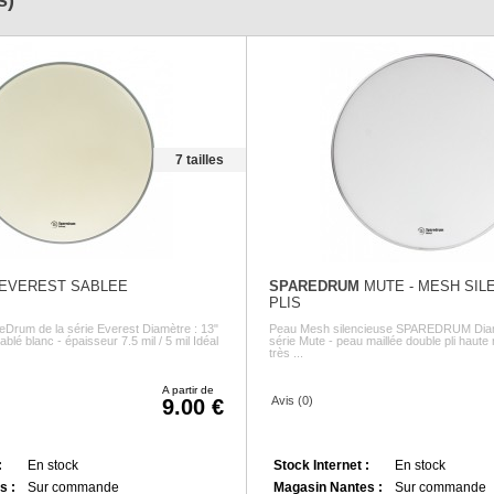
s)
7 tailles
EVEREST SABLEE
SPAREDRUM
MUTE - MESH SIL
PLIS
Drum de la série Everest Diamètre : 13"
Peau Mesh silencieuse SPAREDRUM Diamè
ablé blanc - épaisseur 7.5 mil / 5 mil Idéal
série Mute - peau maillée double pli haute
très ...
A partir de
Avis (0)
9.00
:
En stock
Stock Internet :
En stock
s :
Sur commande
Magasin Nantes :
Sur commande