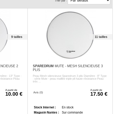
Trier par :
9 tailles
11 tailles
ENCIEUSE 2
SPAREDRUM
MUTE - MESH SILENCIEUSE 3
PLIS
tre : 13" Type :
Peau Mesh silencieuse Sparedrum 3 plis Diamètre : 8" Type
 résistance Peau
: série Mute - peau maillée triple pli haute résistance Peau
très ...
A partir de
A partir de
Avis (0)
10.00
17.50
Stock Internet :
En stock
Magasin Nantes :
Sur commande