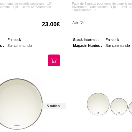
our toms de batterie contenant : 10"
Pack de 3 peaux pour toms de batterie co
rente - 1 pli - 10 mil 12" Alverstone
Alverstone Transparente - 1 pli - 10 mil 1
..
Transparente - 1 ...
Avis (0)
23.00
:
En stock
Stock Internet :
En stock
s :
Sur commande
Magasin Nantes :
Sur commande
5 tailles