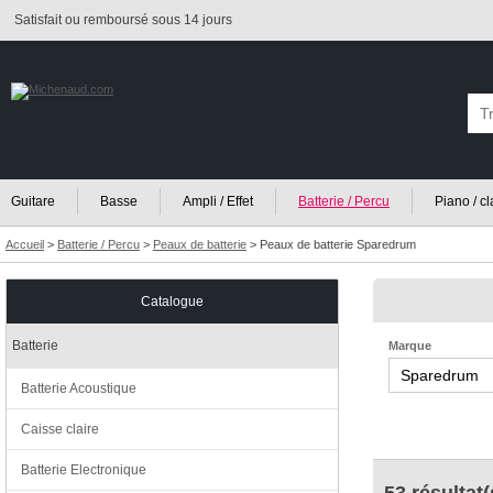
Satisfait ou remboursé sous 14 jours
Guitare
Basse
Ampli / Effet
Batterie / Percu
Piano / c
Accueil
>
Batterie / Percu
>
Peaux de batterie
>
Peaux de batterie Sparedrum
Catalogue
Batterie
Marque
Batterie Acoustique
Caisse claire
Batterie Electronique