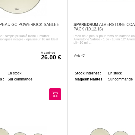
PEAU GC POWERKICK SABLEE
SPAREDRUM
ALVERSTONE COA
PACK (10.12.16)
e : simple pli sablé blanc + muffler
Pack de 3 peaux pour toms de batterie co
oniques intégré - épaisseur 10 mil Idéal
Alverstone Sablée - 1 pli - 10 mil 12" Alve
pli - 10 mil ...
A partir de
Avis (0)
26.00
:
En stock
Stock Internet :
En stock
s :
Sur commande
Magasin Nantes :
Sur commande