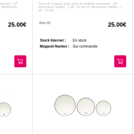
ntenant : 10"
Pack de 3 peaux pour toms de batterie contenant : 10"
2" Alverstone
Alverstone Sablée - 1 pli - 10 mil 12" Alverstone Sablée - 1
pli - 10 mil ...
Avis (0)
25.00
25.00
Stock Internet :
En stock
Magasin Nantes :
Sur commande