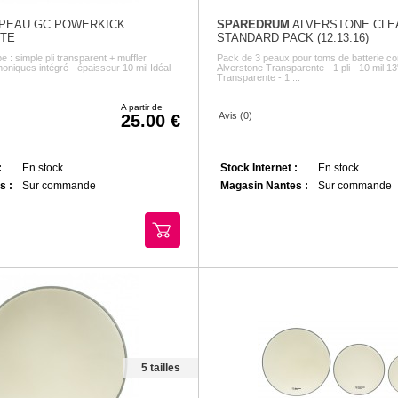
PEAU GC POWERKICK
SPAREDRUM
ALVERSTONE CLE
TE
STANDARD PACK (12.13.16)
e : simple pli transparent + muffler
Pack de 3 peaux pour toms de batterie co
oniques intégré - épaisseur 10 mil Idéal
Alverstone Transparente - 1 pli - 10 mil 1
Transparente - 1 ...
A partir de
Avis (0)
25.00
:
En stock
Stock Internet :
En stock
s :
Sur commande
Magasin Nantes :
Sur commande
5 tailles