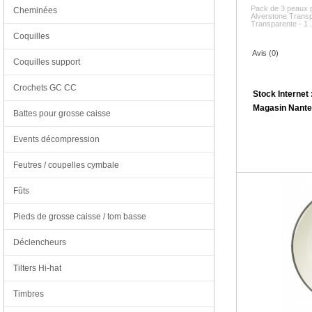
Pack de 3 peaux p
Cheminées
Alverstone Transpa
Transparente - 1 .
Coquilles
Avis (0)
Coquilles support
Crochets GC CC
Stock Internet 
Magasin Nante
Battes pour grosse caisse
Events décompression
Feutres / coupelles cymbale
Fûts
Pieds de grosse caisse / tom basse
Déclencheurs
Tilters Hi-hat
Timbres