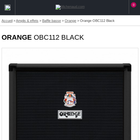
0
Accueil
>
Amplis & effets
>
Baffle basse
>
Orange
>
Orange OBC112 Black
ORANGE
OBC112 BLACK