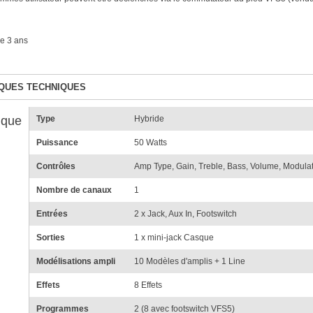
e 3 ans
QUES TECHNIQUES
ique
Type
Hybride
Puissance
50 Watts
Contrôles
Amp Type, Gain, Treble, Bass, Volume, Modulat
Nombre de canaux
1
Entrées
2 x Jack, Aux In, Footswitch
Sorties
1 x mini-jack Casque
Modélisations ampli
10 Modèles d'amplis + 1 Line
Effets
8 Effets
Programmes
2 (8 avec footswitch VFS5)