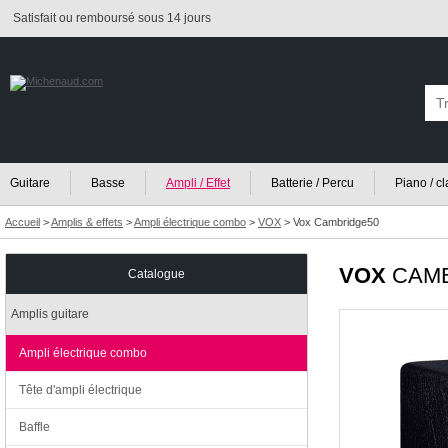
Satisfait ou remboursé sous 14 jours
Guitare
Basse
Ampli / Effet
Batterie / Percu
Piano / c
Accueil
>
Amplis & effets
>
Ampli électrique combo
>
VOX
>
Vox Cambridge50
VOX
CAMB
Catalogue
Amplis guitare
Ampli électrique combo
Tête d'ampli électrique
Baffle