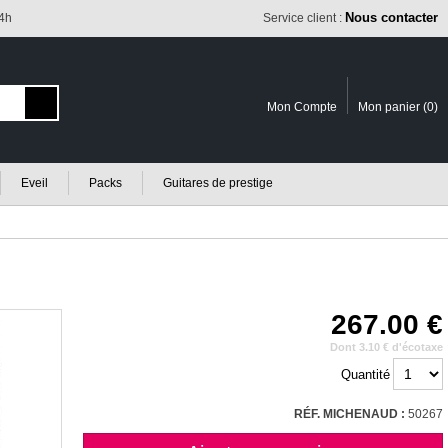
Nous contacter
24h
Service client :
Mon Compte
Mon panier (
0
)
Eveil
Packs
Guitares de prestige
267.00
Dont 3.10 € d'écotaxe
Quantité
RÉF. MICHENAUD :
50267