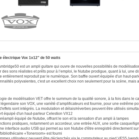
e électrique Vox 1x12" de 50 watts
bridge50 est un ampli guitare qui ouvre de nouvelles possibilités de modélisation.
r des sons réalistes et prêts pour à l’emploi, le Nutube prodigue, quant à lui, une d
e entièrement reproduit par le numérique. Son baffle ouvert équipée d'un haut-parl
nnalités polyvalentes, c'est un excellent choix non seulement pour la scène, mais a
ogie de modélisation VET offre le summum de la qualité sonore, à la fois dans le ca
 légendaire son VOX, une variété d’amplificateurs est fournie, pour une extrême p
d'effets sont intégrés. La modulation et délais/réverbes peuvent être utilisés simul
ert équipé d'un haut-parleur Celestion VX12
préampli équipé de Nutube, offrant le son et la sensation d'un ampli à lampes
nctions pratiques, notamment un accordeur, une entrée AUX, une sortie casque/li
ne interface audio USB qui permet au son Nutube d'être enregistré directement sur
/bibliothécaire «Toneroom» est fourni
mmes utilisateur peuvent être déclenchés via le commutateur au pied VFS5 (vend