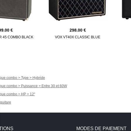
99.00
298.00
R 45 COMBO BLACK
VOX VT40X CLASSIC BLUE
ique combo > Type > Hybride
ique combo > Puissance > Entre 30 et 60W
ique combo > HP > 12"
guitare
TIONS
MODES DE PAIEMENT