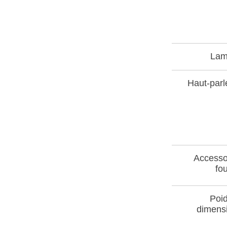
Lam
Haut-parl
Accesso
fou
Poid
dimens