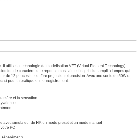
 Il utilise la technologie de modélisation VET (Virtual Element Technology)
istorsion de caractère, une réponse musicale et l’esprit d'un ampli à lampes qui
eur de 12 pouces lui confère projection et précision. Avec une sortie de 50W et
ussi pour la pratique ou l’enregistrement.
ractère et la sensation
olyvalence
tanément
gne avec simulateur de HP, un mode préset et un mode manuel
 votre PC
u séparément).