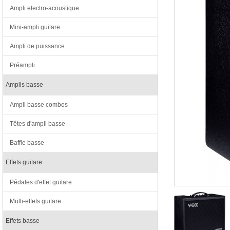
Ampli electro-acoustique
Mini-ampli guitare
Ampli de puissance
Préampli
Amplis basse
Ampli basse combos
Têtes d'ampli basse
Baffle basse
Effets guitare
Pédales d'effet guitare
Multi-effets guitare
Effets basse