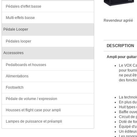
Pédales d'effet basse
Multi-effets basse
Revendeur agréé
Pédale Looper
Pédales looper
DESCRIPTION
Accessoires
Ampli pour guitar
Pedalboards et housses
Le VOX Cam
pour fourni
ne peut êtr
Alimentations
des fonctio
Footswitch
La technol
Pédale de volume / expression
En plus du
Huit types 
Housses et flight case pour ampli
Baffle ouv
Circuit de 
Lampes de puissance et préampli
Doté de fo
Équipé d'u
Un éditeur
Les progra