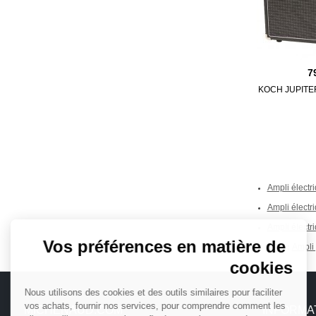
7
KOCH JUPITE
Ampli électr
Continuer sans accepter
Ampli électr
Ampli électr
Vos préférences en matière de
Ampli 
Tags :
cookies
Nous utilisons des cookies et des outils similaires pour faciliter
vos achats, fournir nos services, pour comprendre comment les
MICHENAUD.COM
INFORMA