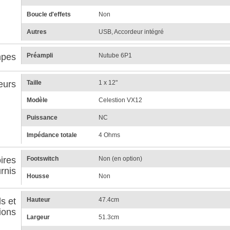
Boucle d'effets
Non
Autres
USB, Accordeur intégré
pes
Préampli
Nutube 6P1
eurs
Taille
1 x 12"
Modèle
Celestion VX12
Puissance
NC
Impédance totale
4 Ohms
ires
Footswitch
Non (en option)
rnis
Housse
Non
s et
Hauteur
47.4cm
ions
Largeur
51.3cm