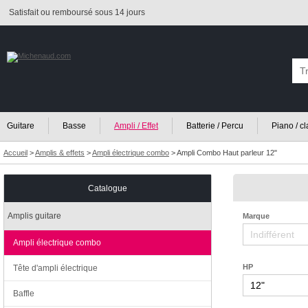
Satisfait ou remboursé sous 14 jours
Guitare
Basse
Ampli / Effet
Batterie / Percu
Piano / c
Accueil
>
Amplis & effets
>
Ampli électrique combo
>
Ampli Combo Haut parleur 12"
Catalogue
Amplis guitare
Marque
Ampli électrique combo
HP
Tête d'ampli électrique
Baffle