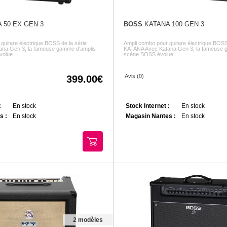
 50 EX GEN 3
BOSS
KATANA 100 GEN 3
guitare électrique BOSS de la série
Ampli combo pour guitare électrique BOSS
na Gen 3, la fameuse gamme d'amplis
KATANA Avec Katana Gen 3, la fameuse 
olue ...
scène BOSS évolue ...
Avis (0)
399.00
:
En stock
Stock Internet :
En stock
s :
En stock
Magasin Nantes :
En stock
2 modèles