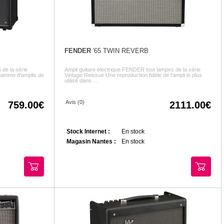
FENDER
'65 TWIN REVERB
 de la série
Ampli guitare électrique FENDER tout lampes de la série
gamme d'amplis de
Vintage Reissue Une reproduction fidèle de l'ampli le plus
utilisé dans ...
Avis (0)
759.00
2111.00
Stock Internet :
En stock
Magasin Nantes :
En stock