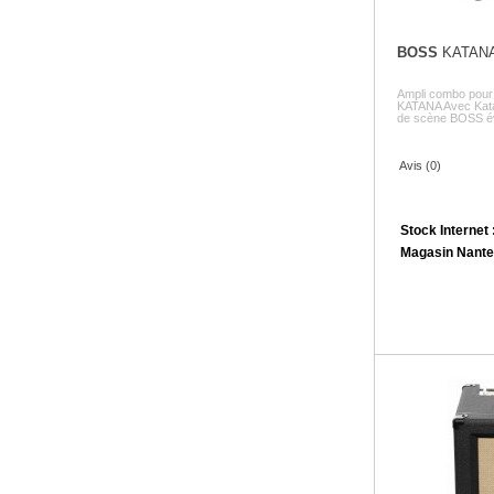
BOSS
KATANA
Ampli combo pour 
KATANA Avec Kata
de scène BOSS év
Avis (0)
Stock Internet 
Magasin Nante