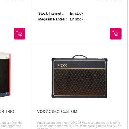
Stock Internet :
En stock
Magasin Nantes :
En stock
OR TRIO
VOX
AC15C1 CUSTOM
s de la série Hot
Ampli guitare électrique VOX 15 Watts a Lampes de la série
 plus appréciés
Classic Accrochez vous, voici la nouvelle gamme des AC de
chez VOX !! ...