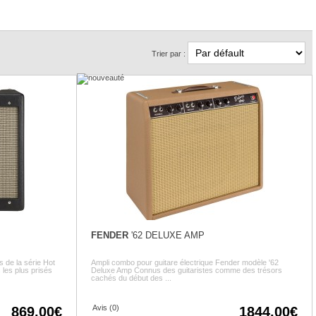
Trier par :
FENDER
'62 DELUXE AMP
s de la série Hot
Ampli combo pour guitare électrique Fender modèle '62
 les plus prisés
Deluxe Amp Connus des guitaristes comme des trésors
cachés du début des ...
Avis (0)
869.00
1844.00