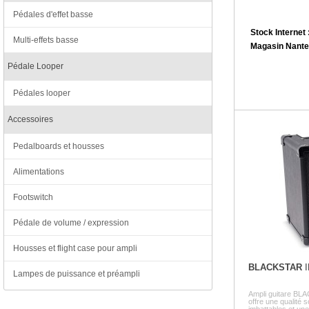
Pédales d'effet basse
Stock Internet 
Multi-effets basse
Magasin Nante
Pédale Looper
Pédales looper
Accessoires
Pedalboards et housses
Alimentations
Footswitch
Pédale de volume / expression
Housses et flight case pour ampli
BLACKSTAR
I
Lampes de puissance et préampli
Ampli guitare BLA
offre une qualité 
imbattables et une 