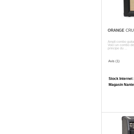
ORANGE
CRU
Ampli combo guit
Voici un combo de 
principe du ...
Avis (1)
Stock Internet 
Magasin Nante