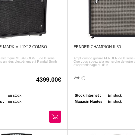
E
MARK VII 1X12 COMBO
FENDER
CHAMPION II 50
e électrique MESA BOOGIE de la série
Ampli combo guitare FENDER de la séri
des années d'expérience à Randall Smith
Que vous soyez à la recherche de votre p
d'apprentissage ou d'un ...
Avis (0)
4399.00
:
En stock
Stock Internet :
En stock
s :
En stock
Magasin Nantes :
En stock