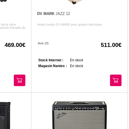
DV MARK
JAZZ 12
 de la série
Ampli combo DV MARK pour guitare électrique
gamme d'amplis de
Avis (0)
469.00
511.00
Stock Internet :
En stock
Magasin Nantes :
En stock