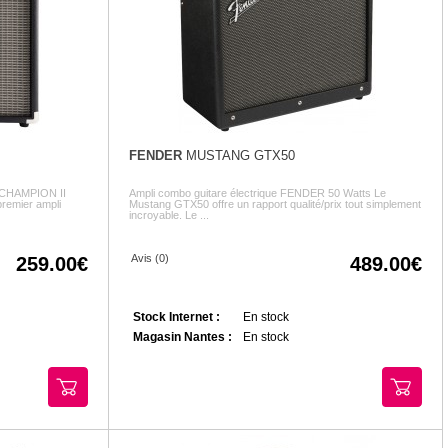
FENDER
MUSTANG GTX50
e CHAMPION II
Ampli combo guitare électrique FENDER 50 Watts Le
remier ampli
Mustang GTX50 offre un rapport qualité/prix tout simplement
incroyable. Le ...
Avis (0)
259.00
489.00
Stock Internet :
En stock
Magasin Nantes :
En stock