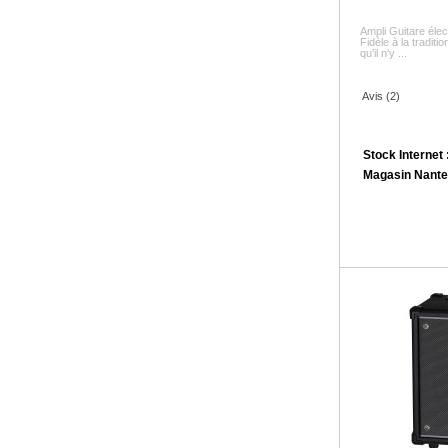
Ampli Guitare élec
Fidèle à la tradit
qu'il n'y ...
Avis (2)
Stock Internet 
Magasin Nante