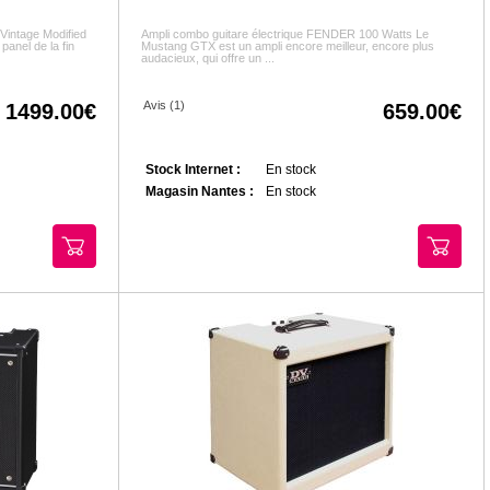
Vintage Modified
Ampli combo guitare électrique FENDER 100 Watts Le
panel de la fin
Mustang GTX est un ampli encore meilleur, encore plus
audacieux, qui offre un ...
Avis (1)
1499.00
659.00
Stock Internet :
En stock
Magasin Nantes :
En stock