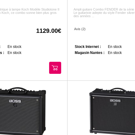
trique à lampe Koch Modèle Studiotone II
Ampli guitare Combo FENDER de la série 
ion Koch, ce combo sonne bien plus gros
Le guitariste adepte du style Fender silver 
des années ...
Avis (2)
1129.00
:
En stock
Stock Internet :
En stock
s :
En stock
Magasin Nantes :
En stock