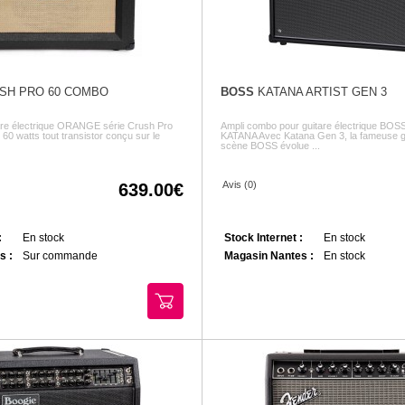
SH PRO 60 COMBO
BOSS
KATANA ARTIST GEN 3
are électrique ORANGE série Crush Pro
Ampli combo pour guitare électrique BOSS
60 watts tout transistor conçu sur le
KATANA Avec Katana Gen 3, la fameuse 
scène BOSS évolue ...
Avis (0)
639.00
:
En stock
Stock Internet :
En stock
s :
Sur commande
Magasin Nantes :
En stock