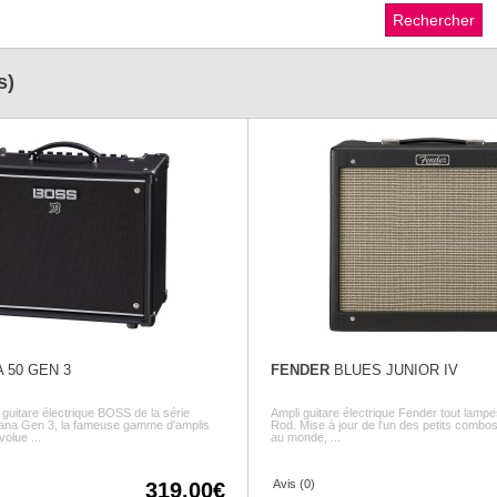
s)
 50 GEN 3
FENDER
BLUES JUNIOR IV
guitare électrique BOSS de la série
Ampli guitare électrique Fender tout lampe
na Gen 3, la fameuse gamme d'amplis
Rod. Mise à jour de l'un des petits combos
olue ...
au monde, ...
Avis (0)
319.00