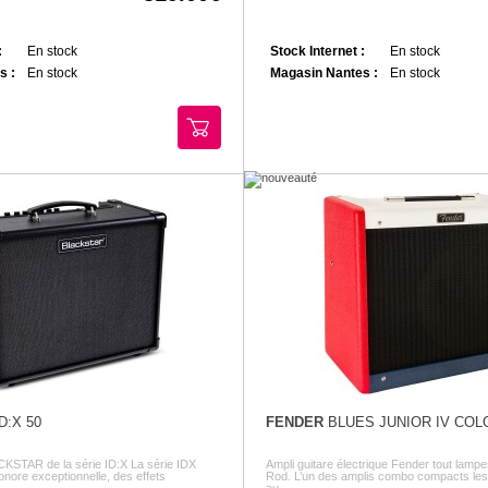
:
En stock
Stock Internet :
En stock
s :
En stock
Magasin Nantes :
En stock
D:X 50
FENDER
BLUES JUNIOR IV COL
CKSTAR de la série ID:X La série IDX
Ampli guitare électrique Fender tout lampe
sonore exceptionnelle, des effets
Rod. L’un des amplis combo compacts les
...
au ...