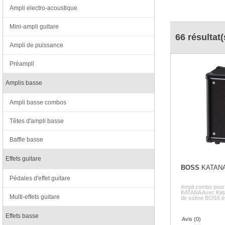
Ampli electro-acoustique
Mini-ampli guitare
66 résultat(
Ampli de puissance
Préampli
Amplis basse
Ampli basse combos
Têtes d'ampli basse
Baffle basse
Effets guitare
BOSS
KATANA
Pédales d'effet guitare
Ampli combo pour 
KATANA Avec Kata
Multi-effets guitare
de scène BOSS év
Effets basse
Avis (0)