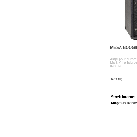
MESA BOOGI
Ampli pour guitar
Mark V Il a fallu 
dans la ...
Avis (0)
Stock Internet 
Magasin Nante