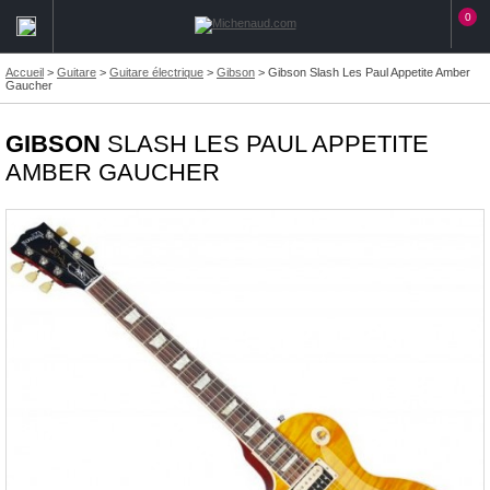
0
Accueil
>
Guitare
>
Guitare électrique
>
Gibson
>
Gibson Slash Les Paul Appetite Amber
Gaucher
GIBSON
SLASH LES PAUL APPETITE
AMBER GAUCHER