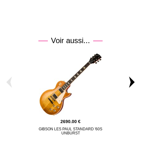
Voir aussi...
2690.00
GIBSON LES PAUL STANDARD '60S
GIBSON NOEL
UNBURST
STA