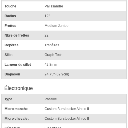
Touche
Palissandre
Radius
12"
Frettes
Medium Jumbo
Nbre de frettes
22
Repères
Trapèzes
Sillet
Graph Tech
Largeur du sillet
42.8mm
Diapason
24.75" (62.9cm)
Électronique
Type
Passive
Micro manche
Custom Burstbucker Alnico II
Micro chevalet
Custom Burstbucker Alnico II