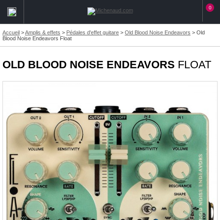
0
Accueil
>
Amplis & effets
>
Pédales d'effet guitare
>
Old Blood Noise Endeavors
>
Old
Blood Noise Endeavors Float
OLD BLOOD NOISE ENDEAVORS
FLOAT