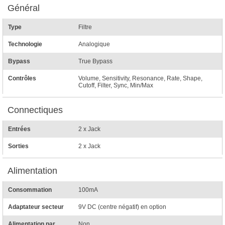
Général
Type
Filtre
Technologie
Analogique
Bypass
True Bypass
Contrôles
Volume, Sensitivity, Resonance, Rate, Shape,
Cutoff, Filter, Sync, Min/Max
Connectiques
Entrées
2 x Jack
Sorties
2 x Jack
Alimentation
Consommation
100mA
Adaptateur secteur
9V DC (centre négatif) en option
Alimentation par
Non