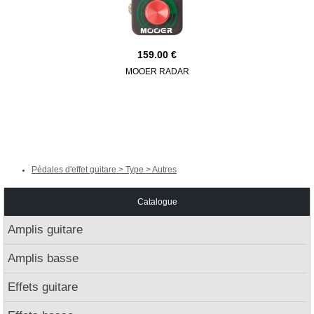
159.00
MOOER RADAR
JHS 3 SER
Pédales d'effet guitare > Type > Autres
Catalogue
Amplis guitare
Amplis basse
Effets guitare