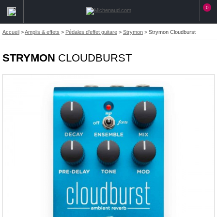
0
Accueil
>
Amplis & effets
>
Pédales d'effet guitare
>
Strymon
>
Strymon Cloudburst
STRYMON
CLOUDBURST