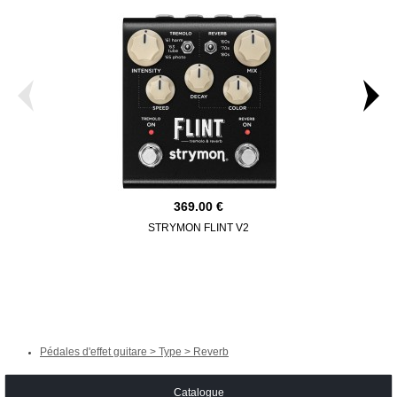
369.00
STRYMON FLINT V2
KEELEY E
Pédales d'effet guitare > Type > Reverb
Catalogue