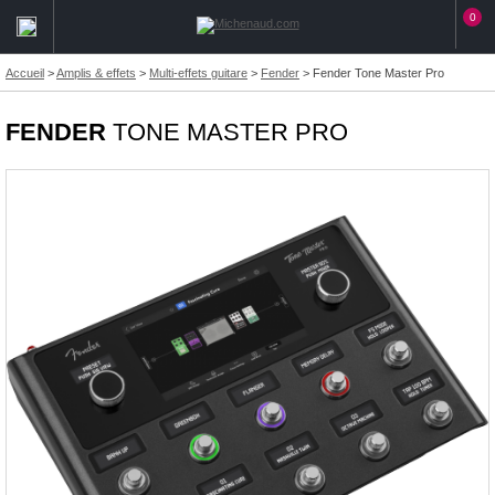
0
Accueil
>
Amplis & effets
>
Multi-effets guitare
>
Fender
>
Fender Tone Master Pro
FENDER
TONE MASTER PRO