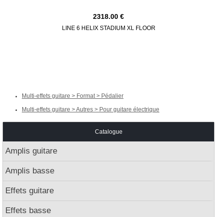
2318.00
LINE 6 HELIX STADIUM XL FLOOR
LINE 6 HE
Multi-effets guitare > Format > Pédalier
Multi-effets guitare > Autres > Pour guitare électrique
Catalogue
Amplis guitare
Amplis basse
Effets guitare
Effets basse