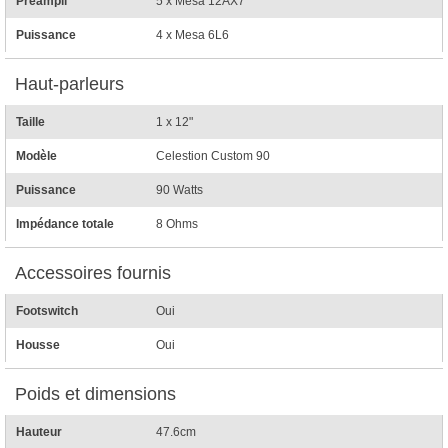
Préampli
5 x Mesa 12AX7
Puissance
4 x Mesa 6L6
Haut-parleurs
Taille
1 x 12"
Modèle
Celestion Custom 90
Puissance
90 Watts
Impédance totale
8 Ohms
Accessoires fournis
Footswitch
Oui
Housse
Oui
Poids et dimensions
Hauteur
47.6cm