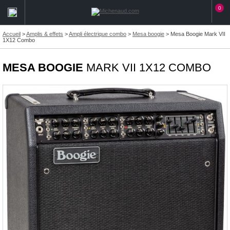
0
Accueil
>
Amplis & effets
>
Ampli électrique combo
>
Mesa boogie
>
Mesa Boogie Mark VII
1X12 Combo
MESA BOOGIE
MARK VII 1X12 COMBO