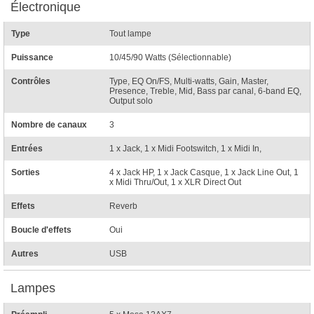
Électronique
Type
Tout lampe
Puissance
10/45/90 Watts (Sélectionnable)
Contrôles
Type, EQ On/FS, Multi-watts, Gain, Master,
Presence, Treble, Mid, Bass par canal, 6-band EQ,
Output solo
Nombre de canaux
3
Entrées
1 x Jack, 1 x Midi Footswitch, 1 x Midi In,
Sorties
4 x Jack HP, 1 x Jack Casque, 1 x Jack Line Out, 1
x Midi Thru/Out, 1 x XLR Direct Out
Effets
Reverb
Boucle d'effets
Oui
Autres
USB
Lampes