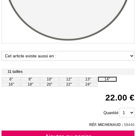
11 tailles
6"
8"
10"
12"
13"
14"
16"
18"
20"
22"
24"
22.00
Quantité
RÉF. MICHENAUD :
58446