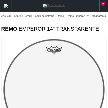
0
Accueil
>
Batterie / Percu
>
Peaux de batterie
>
Remo
>
Remo Emperor 14" Transparente
REMO
EMPEROR 14" TRANSPARENTE