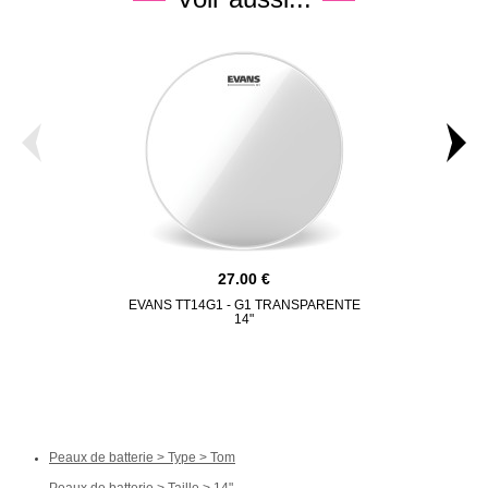
27.00
EVANS TT14G1 - G1 TRANSPARENTE
REMO DIP
14"
Peaux de batterie > Type > Tom
Peaux de batterie > Taille > 14"