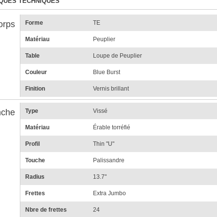
QUES TECHNIQUES
orps
Forme
TE
Matériau
Peuplier
Table
Loupe de Peuplier
Couleur
Blue Burst
Finition
Vernis brillant
che
Type
Vissé
Matériau
Érable torréfié
Profil
Thin "U"
Touche
Palissandre
Radius
13.7"
Frettes
Extra Jumbo
Nbre de frettes
24