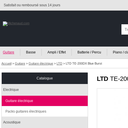
Satisfait ou remboursé sous 14 jours
Guitare
Basse
Ampli / Effet
Batterie / Percu
Piano / c
Accueil
>
Guitare
>
Guitare électrique
>
LTD
>
LTD TE-200DX Blue Burst
LTD
TE-20
Catalogue
Electrique
Guitare électrique
Packs guitares électriques
Acoustique