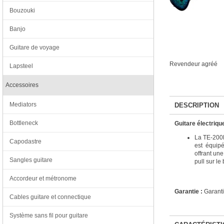
Bouzouki
Banjo
Guitare de voyage
Revendeur agréé
Lapsteel
Accessoires
Mediators
DESCRIPTION
Bottleneck
Guitare électriqu
La TE-200D
Capodastre
est équipé
offrant un
Sangles guitare
pull sur le
Accordeur et métronome
Garantie :
Garanti
Cables guitare et connectique
Système sans fil pour guitare