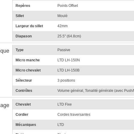
Repères
Points Offset
Sillet
Moulé
Largeur du sillet
42mm
Diapason
25.5" (64.8cm)
ique
Type
Passive
Micro manche
LTD LH-150N
Micro chevalet
LTD LH-150B
Sélecteur
3 positions
Contrôles
Volume général, Tonalité générale (avec Push/
lage
Chevalet
LTD Fixe
Cordier
Cordes traversantes
Mécaniques
LTD