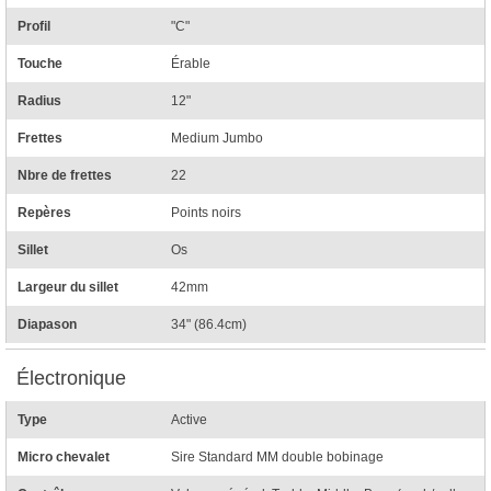
Profil
"C"
Touche
Érable
Radius
12"
Frettes
Medium Jumbo
Nbre de frettes
22
Repères
Points noirs
Sillet
Os
Largeur du sillet
42mm
Diapason
34" (86.4cm)
Électronique
Type
Active
Micro chevalet
Sire Standard MM double bobinage