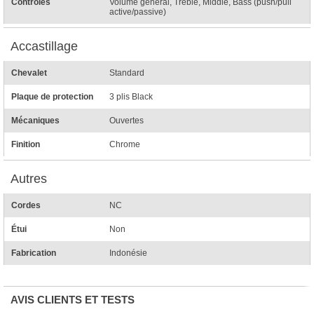
Contrôles
Volume général, Treble, Middle, Bass (push/pull
active/passive)
Accastillage
Chevalet
Standard
Plaque de protection
3 plis Black
Mécaniques
Ouvertes
Finition
Chrome
Autres
Cordes
NC
Étui
Non
Fabrication
Indonésie
AVIS CLIENTS ET TESTS