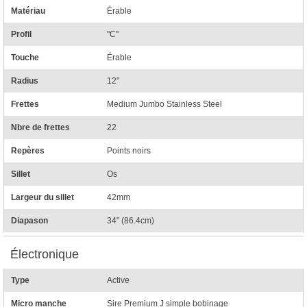
Matériau
Érable
Profil
"C"
Touche
Érable
Radius
12"
Frettes
Medium Jumbo Stainless Steel
Nbre de frettes
22
Repères
Points noirs
Sillet
Os
Largeur du sillet
42mm
Diapason
34" (86.4cm)
Électronique
Type
Active
Micro manche
Sire Premium J simple bobinage