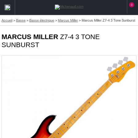
0
Accueil
>
Basse
>
Basse électrique
>
Marcus Miller
>
Marcus Miller Z7-4 3 Tone Sunburst
MARCUS MILLER
Z7-4 3 TONE
SUNBURST