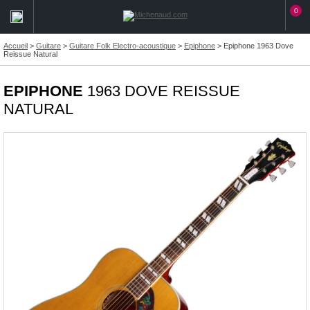
0
Accueil
>
Guitare
>
Guitare Folk Electro-acoustique
>
Epiphone
>
Epiphone 1963 Dove
Reissue Natural
EPIPHONE
1963 DOVE REISSUE
NATURAL