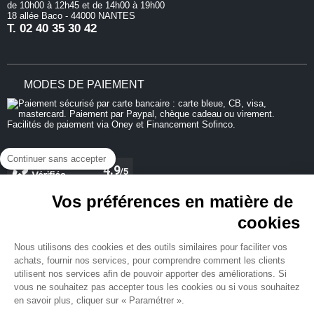
de 10h00 à 12h45 et de 14h00 à 19h00
18 allée Baco - 44000 NANTES
T.
02 40 35 30 42
MODES DE PAIEMENT
Continuer sans accepter
Vos préférences en matière de
cookies
REJOIGNEZ-NOUS
Nous utilisons des cookies et des outils similaires pour faciliter vos
achats, fournir nos services, pour comprendre comment les clients
utilisent nos services afin de pouvoir apporter des améliorations. Si
vous ne souhaitez pas accepter tous les cookies ou si vous souhaitez
en savoir plus, cliquer sur « Paramétrer ».
NEWSLETTER