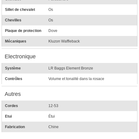
Sillet de chevalet
Os
Chevilles
Os
Plaque de protection
Dove
Mécaniques
Kluzon Waffleback
Electronique
Système
LR Baggs Element Bronze
Contrôles
Volume et tonalité dans la rosace
Autres
Cordes
12-53
Etui
Étui
Fabrication
Chine