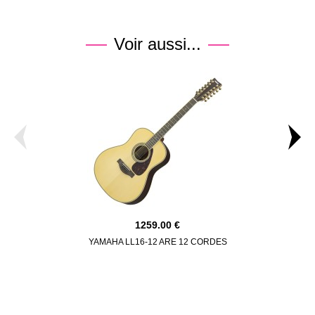
Voir aussi...
1259.00
YAMAHA LL16-12 ARE 12 CORDES
LAG HV
DREADNOUGH