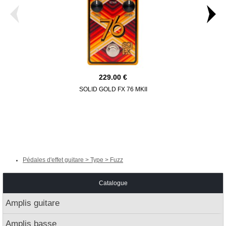
229.00
SOLID GOLD FX 76 MKII
EARTHQUA
MASTER GENE
Pédales d'effet guitare > Type > Fuzz
Catalogue
Amplis guitare
Amplis basse