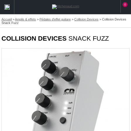
0
Accueil
>
Amplis & effets
>
Pédales d'effet guitare
>
Collision Devices
>
Collision Devices
Snack Fuzz
COLLISION DEVICES
SNACK FUZZ