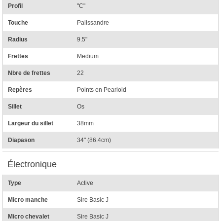
Profil
"C"
Touche
Palissandre
Radius
9.5"
Frettes
Medium
Nbre de frettes
22
Repères
Points en Pearloid
Sillet
Os
Largeur du sillet
38mm
Diapason
34" (86.4cm)
Électronique
Type
Active
Micro manche
Sire Basic J
Micro chevalet
Sire Basic J