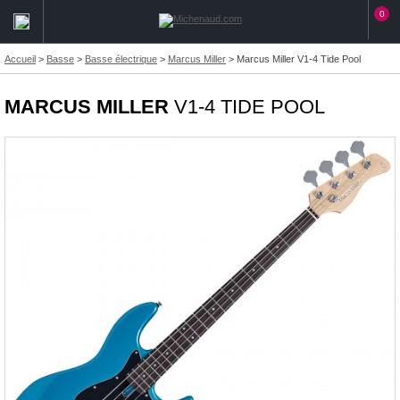
0
Accueil
>
Basse
>
Basse électrique
>
Marcus Miller
>
Marcus Miller V1-4 Tide Pool
MARCUS MILLER
V1-4 TIDE POOL