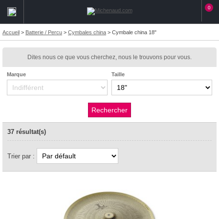
0
Accueil
>
Batterie / Percu
>
Cymbales china
>
Cymbale china 18"
Dites nous ce que vous cherchez, nous le trouvons pour vous.
Marque
Taille
37 résultat(s)
Trier par :