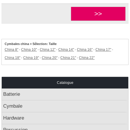
>>
Cymbales china > Sélection: Taille
China 8"
China 10"
China 12"
China 14"
China 16"
China 17"
-
-
-
-
-
-
China 18"
China 19"
China 20"
China 21"
China 22"
-
-
-
-
Catalogue
Batterie
Cymbale
Hardware
Percussion